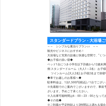
スタンダードプラン - 大浴場ご
～～ シンプルな素泊りプラン♪♪ ～～
観光やビジネスにおすすめ！
大浴場など充実の設備と快適な空間で、"くつ
◆お子様の添い寝◆
ベッド1台につき小学生以下(0歳から12歳未
例:スタンダードルーム（大人1～2名）:お
ツインルーム(大人2名):お子様2名まで添
◆車でお越しのお客様へ◆
駐車料金は、1泊1,500円(税込)／1台でござ
※先着順でのご案内でございますので、事前
ざいます。予めご了承ください。
※入出庫可能時間は6：00～23：00となって
◆その他◆
※ご到着が予定時刻より2時間以上遅れる場