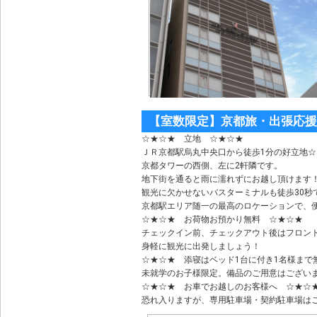
【室数限定】京都旅・出張応援
☆★☆★ 立地 ☆★☆★
ＪＲ京都駅烏丸中央口から徒歩1分の好立地☆
京都タワーの西側、左に2軒隣です。
地下街を通ると雨に濡れずにお越し頂けます！
観光に欠かせないバスターミナルも徒歩30秒
京都駅エリア随一の最高のロケーションで、
☆★☆★ お荷物お預かり無料 ☆★☆★
チェックイン前、チェックアウト後はフロン
身軽に観光に出発しましょう！
☆★☆★ 添寝はベッド1台に付き1名様まで
未就学のお子様限定。備品のご用意はござい
☆★☆★ お車でお越しのお客様へ ☆★☆
恐れ入りますが、専用駐車場・契約駐車場は