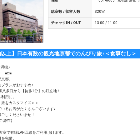
住所
〒601-8003 京都府京
総室数 / 収容人数
320室
チェックIN / OUT
13:00 / 11:00
泊以上】日本有数の観光地京都でのんびり旅♪＜食事なし＞
━━━━
満喫♪
 ■□■
都京都。
泊プランがおすすめ♪
駅八条口から【徒歩1分】の好立地！
ス利用に。
く旅をカスタマイズ＞＞
ているお店がたくさんございます♪
過ごしくださいませ！
のご滞在】
、全客室で有線LAN回線をご利用頂けます。
機を完備。