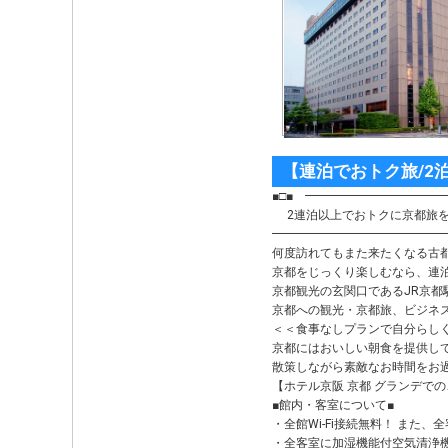
【連泊でおトク旅/2
■□■ ━━━━━━━━━━━
2連泊以上でおトクに京都旅を
━━━━━━━━━━━━━━━
何度訪れてもまた来たくなる古
京都をじっくり楽しむなら、連
京都観光の玄関口であるJR京都
京都への観光・京都旅、ビジネ
＜＜食事なしプランで自分らし
京都にはおいしい朝食を提供し
散策しながら素敵なお時間をお
【ホテル京阪 京都 グランデで
■館内・客室について■
・全館Wi-Fi接続無料！ また
・全客室に加湿機能付空気清浄