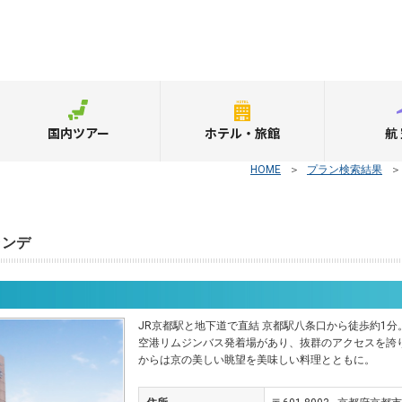
国内ツアー
ホテル・旅館
航
HOME
＞
プラン検索結果
ランデ
JR京都駅と地下道で直結 京都駅八条口から徒歩約1
空港リムジンバス発着場があり、抜群のアクセスを誇
からは京の美しい眺望を美味しい料理とともに。