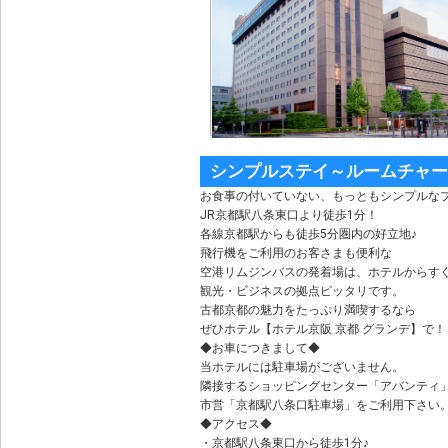
シンプルステイ～ルームチャー
お食事の付いていない、もっともシンプルな
JR京都駅八条東口より徒歩1分！
各線京都駅からも徒歩5分圏内の好立地♪
飛行機をご利用のお客さまも便利な
空港リムジンバスの発着場は、ホテルからす
観光・ビジネスの拠点ピッタリです。
古都京都の魅力をたっぷり満喫するなら
ぜひホテル【ホテル京阪 京都 グランデ】で！
◆お車につきまして◆
当ホテルには駐車場がございません。
隣接するショッピングセンター「アバンティ
市営「京都駅八条口駐車場」をご利用下さい
◆アクセス◆
・京都駅八条東口から徒歩1分♪