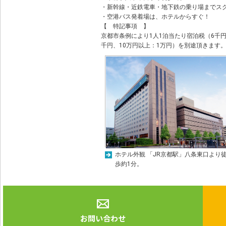
・新幹線・近鉄電車・地下鉄の乗り場までスグ
・空港バス発着場は、ホテルからすぐ！
【 特記事項 】
京都市条例により1人1泊当たり宿泊税（6千円
千円、10万円以上：1万円）を別途頂きます
ホテル外観 「JR京都駅」八条東口より
歩約1分。
お問い合わせ