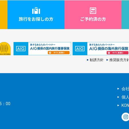
旅行をお探しの方
ご予約済の方
勧誘方針
推奨販売方
会
個
5：00
KO
。