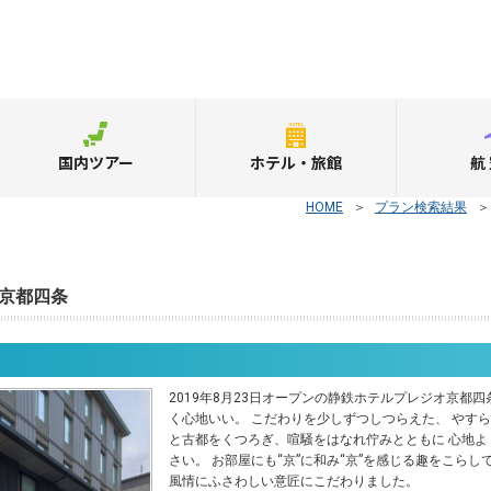
国内ツアー
ホテル・旅館
航
HOME
＞
プラン検索結果
京都四条
2019年8月23日オープンの静鉄ホテルプレジオ京都四
く心地いい。 こだわりを少しずつしつらえた、 やすら
と古都をくつろぎ、喧騒をはなれ佇みとともに 心地よ
さい。 お部屋にも“京”に和み“京”を感じる趣をこらし
風情にふさわしい意匠にこだわりました。