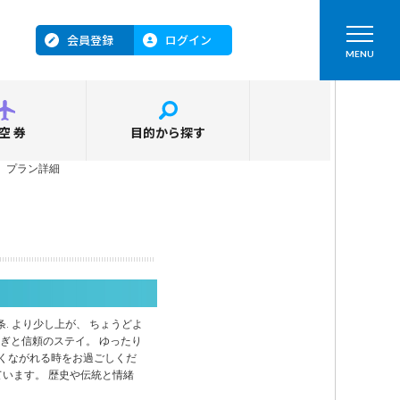
会員登録
ログイン
MENU
空券
目的から探す
＞
プラン詳細
条. より少し上が、 ちょうどよ
ぎと信頼のステイ。 ゆったり
くながれる時をお過ごしくだ
ています。 歴史や伝統と情緒