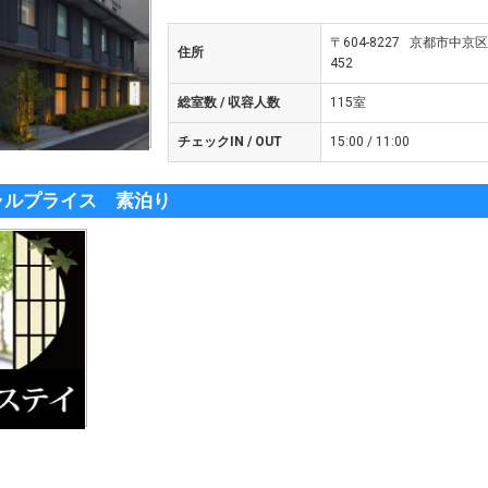
〒604-8227 京都市中
住所
452
総室数 / 収容人数
115室
チェックIN / OUT
15:00 / 11:00
ャルプライス 素泊り