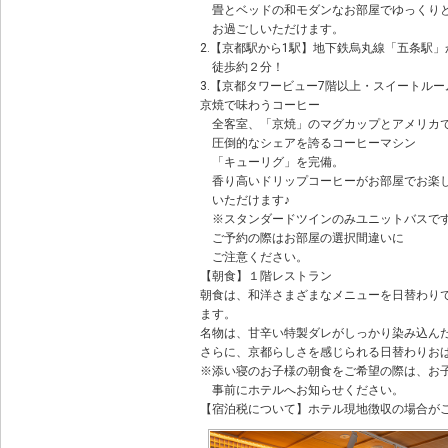
畳とベッドの和モダンなお部屋でゆっくり
お過ごしいただけます。
2.【京都駅から1駅】地下鉄烏丸線「五条駅」
徒歩約２分！
3.【京都タワービュー7階以上・スイートル
京焼で味わうコーヒー
全客室、「京焼」のマグカップとアメリカ
圧倒的なシェアを誇るコーヒーマシン
「キューリグ」を完備。
香り高いドリップコーヒーがお部屋でお楽
いただけます♪
※スタンダードツインのみユニットバスで
ご予約の際はお部屋の選択間違いに
ご注意ください。
【朝食】１階レストラン
朝食は、和洋さまざまなメニューを日替わり
ます。
名物は、甘辛い特製ダレがしっかり染み込んだ
さらに、京都らしさを感じられる日替わりお
※添い寝のお子様の朝食をご希望の際は、お
事前にホテルへお知らせください。
【宿泊税について】ホテル現地徴収の場合が