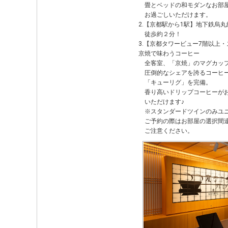
畳とベッドの和モダンなお部
お過ごしいただけます。
2.【京都駅から1駅】地下鉄烏
徒歩約２分！
3.【京都タワービュー7階以上
京焼で味わうコーヒー
全客室、「京焼」のマグカッ
圧倒的なシェアを誇るコーヒ
「キューリグ」を完備。
香り高いドリップコーヒーがお
いただけます♪
※スタンダードツインのみユニ
ご予約の際はお部屋の選択間
ご注意ください。