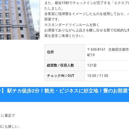
また、最短10秒でチェックインが完了する「エクスプ
たしました。
全客室に琉球畳をイメージしたものを使用しており、
部屋です。
※スタンダードツインルームを除く
お洒落でありながら上品さを醸し出せる畳で伝統的な
屋を是非ご体感ください。
〒600-8161 京都府京
住所
町19
総室数 / 収容人数
121室
チェックIN / OUT
15:00 / 11:00
】 駅チカ徒歩2分！観光・ビジネスに好立地！畳のお部屋
とに素足で
様にも嬉しい、