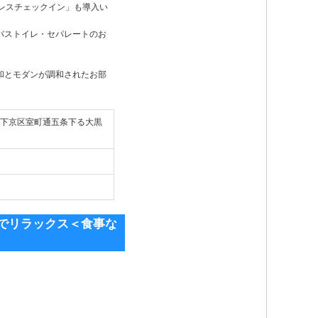
レスチェックイン」も導入い
バストイレ・セパレートのお
和とモダンが調和されたお部
都市下京区室町通五条下る大黒
でリラックス＜食事な