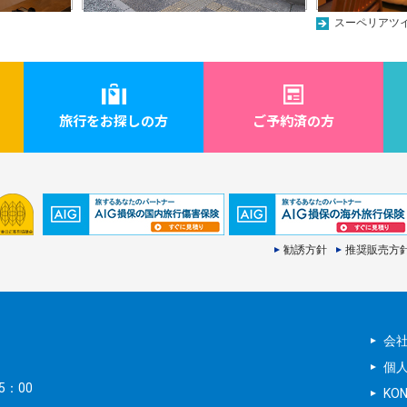
スーペリアツ
旅行をお探しの方
ご予約済の方
勧誘方針
推奨販売方
会
個
5：00
KO