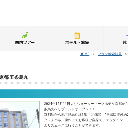
国内ツアー
ホテル・旅館
航
HOME
＞
プラン検索結果
京都 五条烏丸
2024年12月11日よりウォーターマークホテル京都か
条烏丸へリブランドオープン！！
京都駅から地下鉄烏丸線1駅「五条駅」4番出口徒歩約
タッチパネル操作にてお客様ご自身でチェックイン・
よりスムーズに行うことができます。