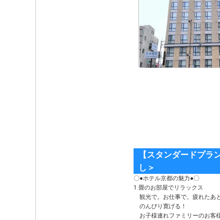
【スタンダードプラン
し＞
〇●ホテル京都の魅力●〇
1.畳のお部屋でリラックス
観光で。お仕事で。疲れたあ
のんびり寛げる！
お子様連れファミリーのお客