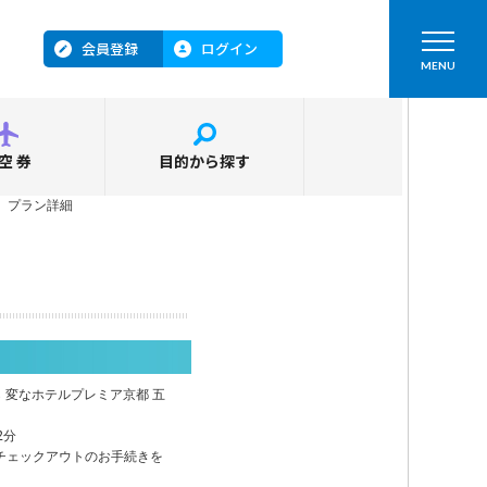
会員登録
ログイン
MENU
空券
目的から探す
＞
プラン詳細
ら 変なホテルプレミア京都 五
2分
チェックアウトのお手続きを