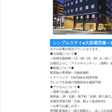
シンプルステイ■大浴場完備＜
ホテル定番の宿泊プランとなります。
◆大浴場について◆
＜利用可能時間＞15：00～25：00、6：00～1
お風呂上りに『アイスキャンディ』（無料）
◆客室について◆
客室毎の専用Wi－Fi接続無料
ミラーリング・YouTubeを利用可能
テレビで大浴場の混雑状況を確認可能
◆アクセスについて◆
＜電車でお越しの方＞
新幹線・JR・近鉄・地下鉄「京都」駅八条口
京都市営地下鉄「九条」駅より徒歩約3分
＜お車でお越しの方＞
専用駐車場あり（高さ制限なし、出し入れ自