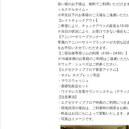
添い寝のお子様は、無料でご利用いただけま
＜カクテルタイム＞
小学生以下のお客様のご入場をご遠慮いただ
【レイトチェックアウト】
ご希望により、チェックアウトの延長を15:00
※当日の状況により、お受けできない場合も
【アニバーサリープランナー】
専属のアニバーサリープランナーが大切な記
をお手伝いさせていただきます。
【ご宿泊者専用ジムの利用（0:00～24:00）】
※16歳未満のお客様のご利用はご遠慮いただ
※ウェア・シューズはご持参ください。
【エグゼクティブフロア客室アイテム】
・ネスレ ネスプレッソ常設
・マウスウォッシュ
・基礎化粧品セット
・ワイヤレス充電サウンドシステム（デラッ
【注意事項】
・エグゼクティブフロア特典のご利用につき
・現地決済の場合は、ご到着時の精算をお願
・料金はお日にちによって変動いたします。
・写真はイメージです。