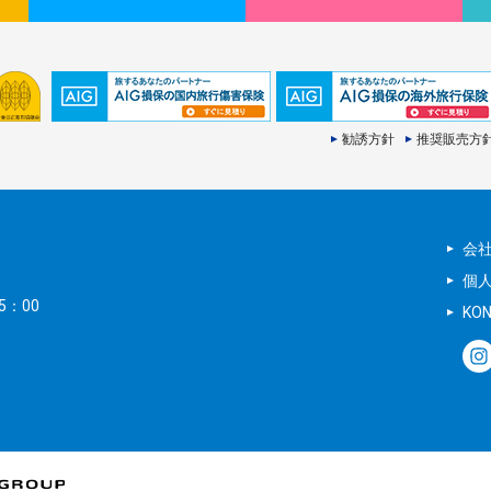
勧誘方針
推奨販売方
会
個
5：00
KO
。