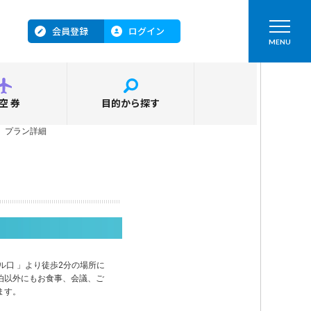
会員登録
ログイン
MENU
空券
目的から探す
＞
プラン詳細
ル口 」より徒歩2分の場所に
泊以外にもお食事、会議、ご
ます。