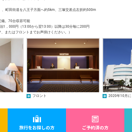
 、町田街道を八王子方面へ約5km、三塚交差点左折約500m
備。70台収容可能
，000円（13:00から翌13:00）以降は30分毎に200円
フ、またはフロントまでお声掛けください。）
フロント
2020年10
旅行をお探しの方
ご予約済の方