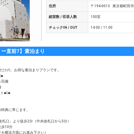
住所
〒194-0013 東京都町田市
総室数 / 収容人数
100室
チェックIN / OUT
14:00 / 11:00
リー直前7】素泊まり
。
方だけの、お得な素泊まりプランです。
■
ル完備
備
ト■□■
の特典に準じます。
改札口」より徒歩2分（中央改札口から5分）
歩10分
りを横浜方面にお進み下さい）