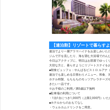
【連泊割】リゾートで暮らすよ
連泊でより一層アラマハイナをお楽しみいた
ジムで汗を流したり、海を望む大浴場でのん
今日はアクティブに、明日はお部屋でゆっく
大切な方と、暮らすようにリゾートステイを
■朝食ビュッフェ：やんばるビストロ ルアナ（7:
連泊でも楽しめる日替わりメニュー。和食、
ホテル特製、もちもちのモッツアレラチーズ
きたい一品です。
※お子様のご利用／満5歳以下無料
■駐車場の利用について
・1泊1台につき1,000円（上限2,000円
■ホテルからのおもてなし
・ウェルカムドリンクをご用意。