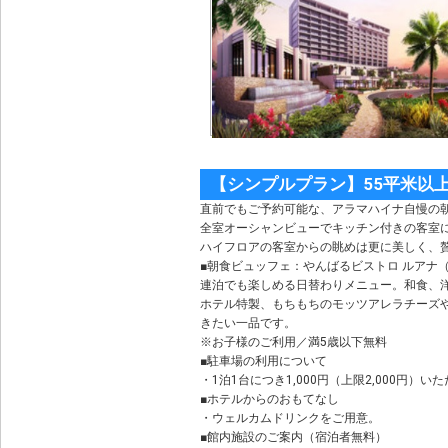
【シンプルプラン】55平米以
直前でもご予約可能な、アラマハイナ自慢の
全室オーシャンビューでキッチン付きの客室
ハイフロアの客室からの眺めは更に美しく、
■朝食ビュッフェ：やんばるビストロ ルアナ（7:
連泊でも楽しめる日替わりメニュー。和食、
ホテル特製、もちもちのモッツアレラチーズ
きたい一品です。
※お子様のご利用／満5歳以下無料
■駐車場の利用について
・1泊1台につき1,000円（上限2,000円
■ホテルからのおもてなし
・ウェルカムドリンクをご用意。
■館内施設のご案内（宿泊者無料）