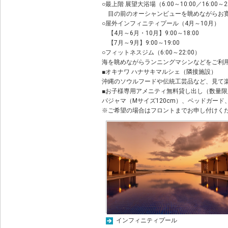
○最上階 展望大浴場（6:00～10:00／16:00～2
目の前のオーシャンビューを眺めながらお
○屋外インフィニティプール（4月～10月）
【4月～6月・10月】9:00～18:00
【7月～9月】9:00～19:00
○フィットネスジム（6:00～22:00）
海を眺めながらランニングマシンなどをご利
■オキナワ ハナサキマルシェ（隣接施設）
沖縄のソウルフードや伝統工芸品など、見て
■お子様専用アメニティ無料貸し出し（数量
パジャマ（Mサイズ120cm）、ベッドガー
※ご希望の場合はフロントまでお申し付けく
インフィニティプール