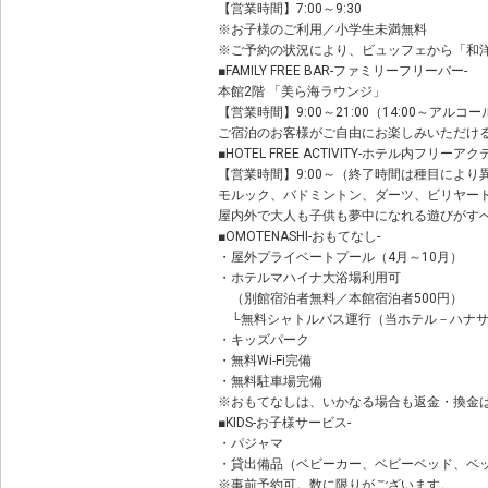
【営業時間】7:00～9:30
※お子様のご利用／小学生未満無料
※ご予約の状況により、ビュッフェから「和
■FAMILY FREE BAR-ファミリーフリーバー-
本館2階 「美ら海ラウンジ」
【営業時間】9:00～21:00（14:00～アル
ご宿泊のお客様がご自由にお楽しみいただけ
■HOTEL FREE ACTIVITY-ホテル内フリーア
【営業時間】9:00～（終了時間は種目により
モルック、バドミントン、ダーツ、ビリヤー
屋内外で大人も子供も夢中になれる遊びがす
■OMOTENASHI-おもてなし-
・屋外プライベートプール（4月～10月）
・ホテルマハイナ大浴場利用可
（別館宿泊者無料／本館宿泊者500円）
└無料シャトルバス運行（当ホテル－ハナサ
・キッズパーク
・無料Wi-Fi完備
・無料駐車場完備
※おもてなしは、いかなる場合も返金・換金
■KIDS-お子様サービス-
・パジャマ
・貸出備品（ベビーカー、ベビーベッド、ベ
※事前予約可。数に限りがございます。