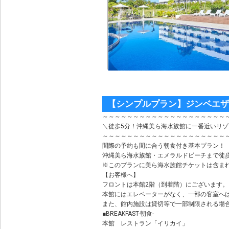
【シンプルプラン】ジンベエザ
～～～～～～～～～～～～～～～～～～～～
＼徒歩5分！沖縄美ら海水族館に一番近いリ
～～～～～～～～～～～～～～～～～～～～
間際の予約も間に合う朝食付き基本プラン！
沖縄美ら海水族館・エメラルドビーチまで徒
※このプランに美ら海水族館チケットは含ま
【お客様へ】
フロントは本館2階（到着階）にございます。
本館にはエレベーターがなく、一部の客室へ
また、館内施設は貸切等で一部制限される場
■BREAKFAST-朝食-
本館 レストラン「イリカイ」