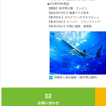
■LOCATION-周辺-
【隣接】海洋博公園、コンビニ
【徒歩-約10分-】備瀬フクギ並木
【車-約5分-】オキナワ ハナサキマルシェ
【車-約10分-】スーパー、ドラックストア
【車-約15分-】今帰仁城跡、瀬底島
沖縄美ら海水族館（海洋博公園内）
お問い合わせ