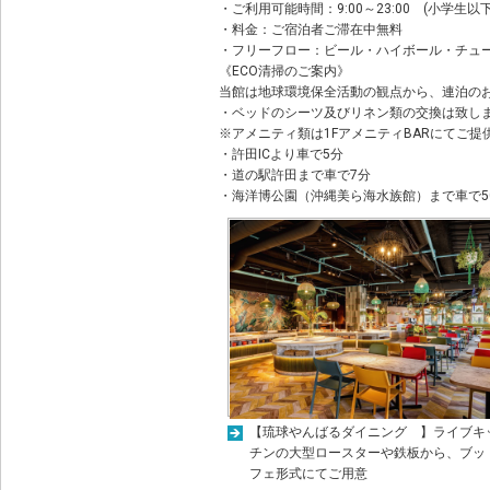
・ご利用可能時間：9:00～23:00 (小学生以下
・料金：ご宿泊者ご滞在中無料
・フリーフロー：ビール・ハイボール・チュ
《ECO清掃のご案内》
当館は地球環境保全活動の観点から、連泊の
・ベッドのシーツ及びリネン類の交換は致し
※アメニティ類は1FアメニティBARにてご提
・許田ICより車で5分
・道の駅許田まで車で7分
・海洋博公園（沖縄美ら海水族館）まで車で5
【琉球やんばるダイニング 】ライブキ
チンの大型ロースターや鉄板から、ブッ
フェ形式にてご用意