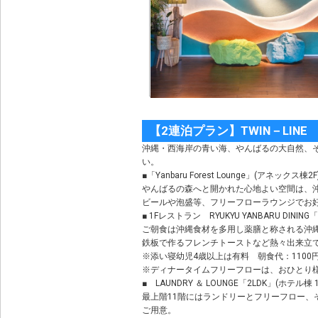
【2連泊プラン】TWIN－LIN
沖縄・西海岸の青い海、やんばるの大自然、
い。
■「Yanbaru Forest Lounge」(アネックス棟2F
やんばるの森へと開かれた心地よい空間は、
ビールや泡盛等、フリーフローラウンジでお
■ 1Fレストラン RYUKYU YANBARU DINING
ご朝食は沖縄食材を多用し薬膳と称される沖
鉄板で作るフレンチトーストなど熱々出来立
※添い寝幼児4歳以上は有料 朝食代：1100円(
※ディナータイムフリーフローは、おひとり様
■ LAUNDRY ＆ LOUNGE「2LDK」(ホテル棟 1
最上階11階にはランドリーとフリーフロー
ご用意。