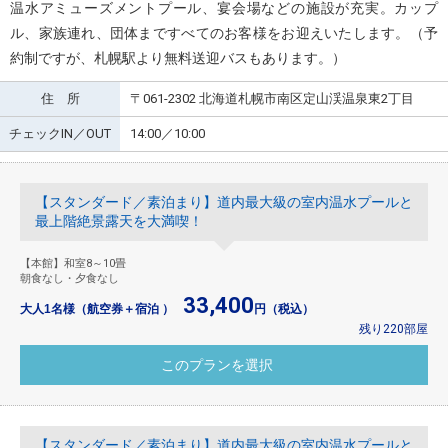
温水アミューズメントプール、宴会場などの施設が充実。カップ
ル、家族連れ、団体まですべてのお客様をお迎えいたします。（予
約制ですが、札幌駅より無料送迎バスもあります。）
住 所
〒061-2302 北海道札幌市南区定山渓温泉東2丁目
チェックIN／OUT
14:00／10:00
【スタンダード／素泊まり】道内最大級の室内温水プールと
最上階絶景露天を大満喫！
【本館】和室8～10畳
朝食なし・夕食なし
33,400
大人1名様（航空券＋宿泊 ）
円（税込）
残り220部屋
【スタンダード／素泊まり】道内最大級の室内温水プールと