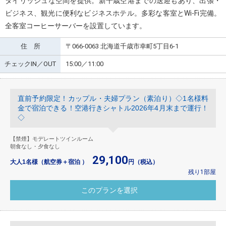
タイリッシュな空間を提供。新千歳空港までの送迎もあり、出張・
ビジネス、観光に便利なビジネスホテル。多彩な客室とWi-Fi完備。
全客室コーヒーサーバーを設置しています。
住 所
〒066-0063 北海道千歳市幸町5丁目6-1
チェックIN／OUT
15:00／11:00
直前予約限定！カップル・夫婦プラン（素泊り）◇1名様料
金で宿泊できる！空港行きシャトル2026年4月末まで運行！
◇
【禁煙】モデレートツインルーム
朝食なし・夕食なし
29,100
大人1名様（航空券＋宿泊 ）
円（税込）
残り1部屋