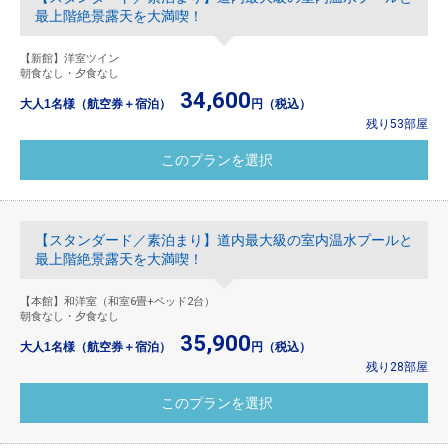
最上階絶景露天を大満喫！
【新館】洋室ツイン
朝食なし・夕食なし
34,600
大人1名様（航空券＋宿泊）
円（税込）
残り53部屋
【スタンダード／素泊まり】道内最大級の室内温水プールと
最上階絶景露天を大満喫！
【本館】和洋室（和室6畳+ベッド2台）
朝食なし・夕食なし
35,900
大人1名様（航空券＋宿泊）
円（税込）
残り28部屋