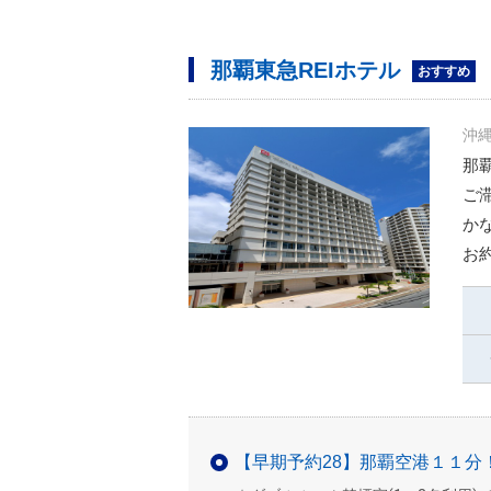
那覇東急REIホテル
おすすめ
沖縄
那
ご
か
お
【早期予約28】那覇空港１１