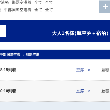
空港発
那覇空港着
全て
全て
発
中部国際空港着
全て
全て
大人1名様
（航空券＋宿泊
中部国際空港
→
那覇空港
08:15到着
空席：○
差額
10:10到着
空席：○
差額