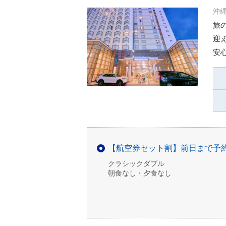
沖縄
旅
迎
安
【航空券セット割】前日まで予
クラシックダブル
朝食なし・夕食なし