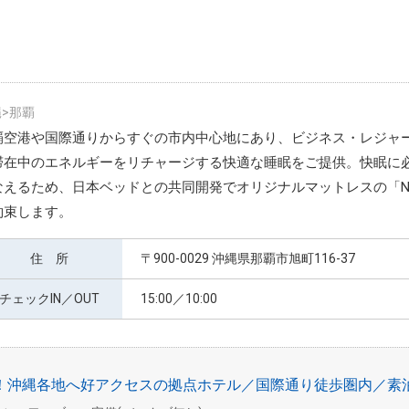
>那覇
覇空港や国際通りからすぐの市内中心地にあり、ビジネス・レジャ
滞在中のエネルギーをリチャージする快適な睡眠をご提供。快眠に
なえるため、日本ベッドとの共同開発でオリジナルマットレスの「NA
約束します。
住 所
〒900-0029 沖縄県那覇市旭町116-37
チェックIN／OUT
15:00／10:00
分！沖縄各地へ好アクセスの拠点ホテル／国際通り徒歩圏内／素