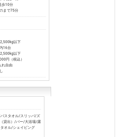
歩10分
のまで75分
,500kg以下
内16台
,500kg以下
,000円（税込）
入れ自由
し
ー
/バスタオル/スリッパ/ズ
（貸出）/バー/大浴場/露
ドタオル/シェイビング