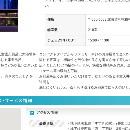
スタイルを。大都市札幌にいながら、心休まる上質な
い。
住所
〒060-0063 北海道札幌
総室数
218室
チェックIN / OUT
15:00 / 11:00
天空露天風呂は大浴場を
コンパクトタイプからファミリー向けのお部屋まで全6タ
感じる露天風呂、
溢れる客室は、機能性と居心地の良さを両立させて癒しの
持つ2つの湯がございま
広々とした160cm幅のベッドが、快適な睡眠をお約束。
ツケース等の収納も可能。
、 寛ぎのひとときを
お部屋を広くお使いいただけます。ゆとりのある客室天井
迫間を
感じにくい280㎝。ぬくもり溢れるお部屋で団らんのひ
・地下鉄南北線「すすきの駅」2番出口
・地下鉄東西線「西11丁目駅」3番出口