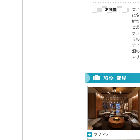
実乃
に変
鮮な
ご用
ラン
りの
ディ
酒の
マリ
ラウンジ