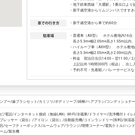
・地下鉄東西線「大通駅」1番出口より徒
・新千歳空港からリムジンバスですすき
・新千歳空港から車で約60分
・普通車（AX型） ホテル敷地内16台
長さ5.3m×幅2.05m×高さ1.55m以内、2
・ハイルーフ車（AXH型） ホテル敷地
長さ5.3m×幅2.05m×高さ2.00m以内、2
・料金 宿泊日当日14:00～翌11:00／2
上記以外 1時間300円（税込）、出し
・予約不可・先着順／バレーサービスな
ンプー/歯ブラシセット/カミソリ/ボディソープ/綿棒/ヘアブラシ/コンディショナ
ビ/電話/インターネット接続（無線LAN）WI-FI/冷蔵庫/ドライヤー/洗浄機付トイレ
プレッサー（貸出）/アイロン（貸出）/自動販売機/コインランドリー(有料)/加湿器
呂/セーフティーボックス/ルームウェア/ラウンジ/喫煙コーナー/電気ケトル/ハン
ーム/製氷機