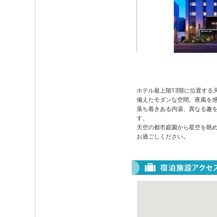
ホテル最上階13階に位置する
備えたモダンな空間。夜風を
落ち着きある内湯、異なる趣を
す。
天空の都市庭園から星空を眺め
お過ごしください。