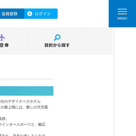
会員登録
ログイン
MENU
空券
目的から探す
駅徒歩8分のデザイナーズホテル
ての最上階には、癒しの天空露
抜群。
ウインタースポーツと、幅広