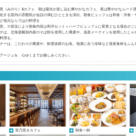
里（みのり）&カフェ 朝は陽光が差し込む爽やかなカフェ、夜は艶やかなムード漂
化する室内の雰囲気が会話の弾むひとときを演出。朝食ビュッフェは和食・洋食・
ど地元ならではの料理を
意。※状況により朝食内容は和洋セット＋ハーフビュッフェに変更となる場合がご
チは、北海道幌加内産のそば粉を使用した蕎麦や、道産メークインを使用したじゃ
料理を。
ナーは、こだわりの蕎麦や、鮮度抜群のお魚、地酒に合う珍味など道産食材をふん
アージュを、心ゆくまでお愉しみください。
実乃里＆カフェ
朝食一例