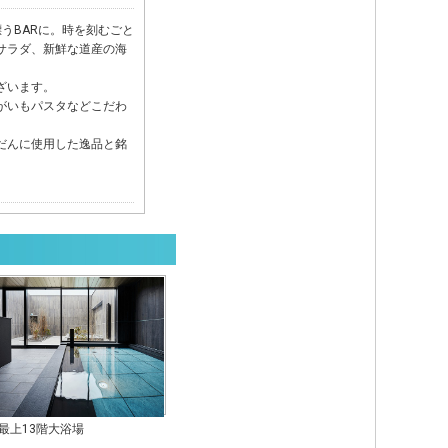
うBARに。時を刻むごと
サラダ、新鮮な道産の海
ざいます。
がいもパスタなどこだわ
だんに使用した逸品と銘
最上13階大浴場