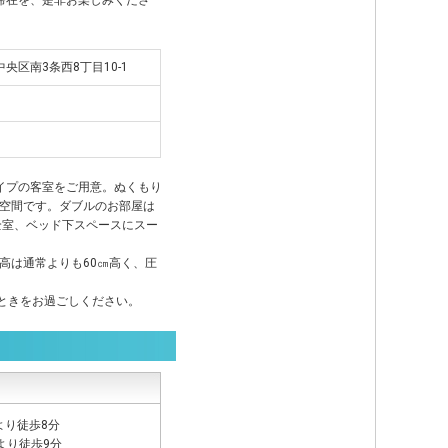
滞在を、是非お楽しみくださ
市中央区南3条西8丁目10-1
イプの客室をご用意。ぬくもり
空間です。ダブルのお部屋は
全室、ベッド下スペースにスー
高は通常よりも60㎝高く、圧
とときをお過ごしください。
より徒歩8分
より徒歩9分