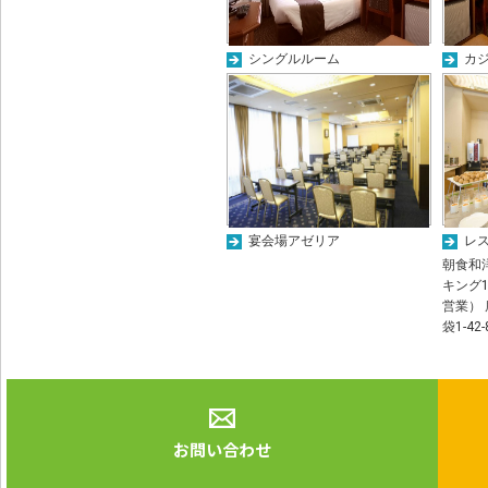
シングルルーム
カ
宴会場アゼリア
レ
朝食和洋
キング1
営業） 
袋1-42-
お問い合わせ