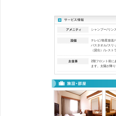
シャンプー/リン
テレビ/衛星放送/
バスタオル/スリ
（貸出）/レスト
2階フロント前に
ます。太陽が降り