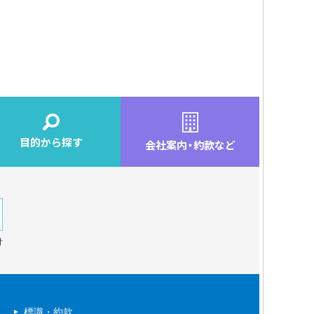
目的から探す
会社案内
・
約款など
針
標識・約款