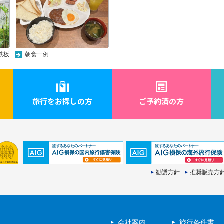
鉄板
朝食一例
旅行をお探しの方
ご予約済の方
勧誘方針
推奨販売方
会社案内
旅行条件書