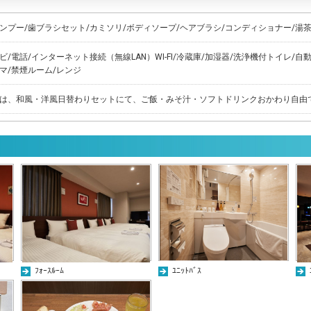
ンプー/歯ブラシセット/カミソリ/ボディソープ/ヘアブラシ/コンディショナー/湯
ビ/電話/インターネット接続（無線LAN）WI-FI/冷蔵庫/加湿器/洗浄機付トイレ/自
マ/禁煙ルーム/レンジ
は、和風・洋風日替わりセットにて、ご飯・みそ汁・ソフトドリンクおかわり自由
ﾌｫｰｽﾙｰﾑ
ﾕﾆｯﾄﾊﾞｽ