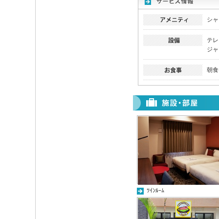
シャ
テレ
ジャ
朝食
ﾂｲﾝﾙｰﾑ