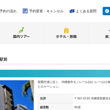
予約の流れ
予約変更・キャンセル
よくある質問
国内ツアー
ホテル・旅館
航
駅前
那覇空港に近く、沖縄都市モノレール(ゆいレール)小
たロケーション。
住所
〒901-0155 沖縄県那覇
総室数
85室