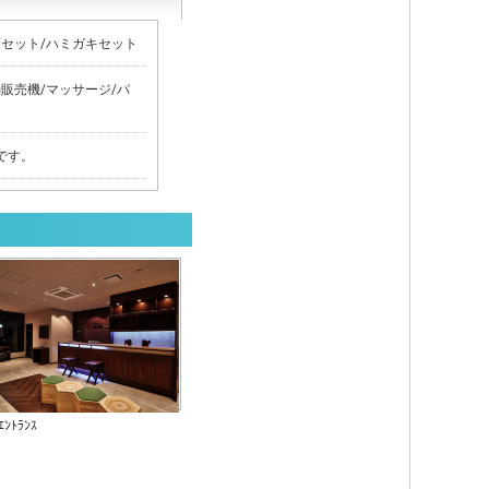
茶セット/ハミガキセット
動販売機/マッサージ/パ
です。
ｴﾝﾄﾗﾝｽ