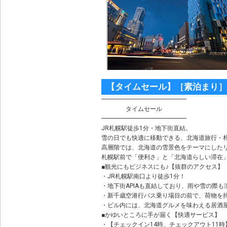
【タイムセール】［素泊まり］
━━━━━━━━━━━━━━
タイムセール
━━━━━━━━━━━━━━
JR札幌駅徒歩1分・地下街直結。
雪の日でも快適に移動できる、北海道旅行・
高層階では、北海道の雪景色をテーマにした
札幌駅前で「便利さ」と「北海道らしい滞在
■観光にもビジネスにも♪【抜群のアクセス】
・JR札幌駅南口より徒歩1分！
・地下街APIAも直結しており、雨や雪の際
・新千歳空港行バス乗り場目の前で、荷物を
・ビル内には、北海道グルメを味わえる居酒
■かゆいところに手が届く【快適サービス】
・【チェックイン14時、チェックアウト11