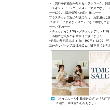
・「無料手荷物預かり＆セルフクローク」完
・スキンケアアメニティやアイマスクなど、
━━SDGs・環境保護への取り組み━━
プラスチック製品の削減のため、お部屋にご
7階ロビーに多彩なアメニティをご用意して
━━ご案内━━
・チェックイン14時～／チェックアウト11時
・当館には無料の駐車場はございません。
●近隣の契約駐車場（1泊1,500円）12:00～翌
三井のリパーク読売北海道ビル駐車場（ホテル
【タイムセール】札幌駅徒歩1分！地下
直結で、雨や雪の心配もなし♪