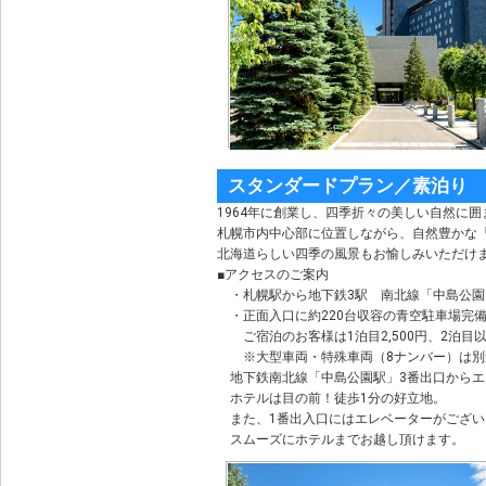
スタンダードプラン／素泊り
1964年に創業し、四季折々の美しい自然に
札幌市内中心部に位置しながら、自然豊かな
北海道らしい四季の風景もお愉しみいただけ
■アクセスのご案内
・札幌駅から地下鉄3駅 南北線「中島公園
・正面入口に約220台収容の青空駐車場完
ご宿泊のお客様は1泊目2,500円、2泊目以降
※大型車両・特殊車両（8ナンバー）は別
地下鉄南北線「中島公園駅」3番出口からエ
ホテルは目の前！徒歩1分の好立地。
また、1番出入口にはエレベーターがござい
スムーズにホテルまでお越し頂けます。