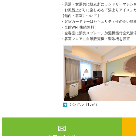
・男湯・女湯共に脱衣所にランドリーマシンを
・お風呂上がりに楽しめる「湯上りアイス」
【館内・客室について】
・客室カードキーはセキュリティ性の高い非接
・全館Wi-Fi接続無料！
・全客室に消臭スプレー、加湿機能付空気清
・客室フロアに自動販売機・製氷機を設置
シングル（15㎡）