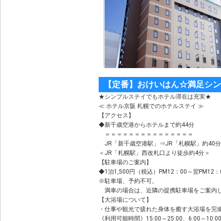
【定番】おけいはん☆満足シン
★シンプルステイでもホテル滞在は充実★
≪ ホテル京阪 札幌でのホテルステイ ≫
【アクセス】
◆新千歳空港からホテルまで約44分
＝＝＝＝＝＝＝＝＝＝＝＝＝＝＝
JR「新千歳空港駅」⇒JR「札幌駅」約40分
＜JR「札幌駅」西改札口より徒歩約4分＞
【駐車場のご案内】
◆1泊1,500円（税込）PM12：00～翌PM12：
※駐車場、予約不可。
満車の場合は、近隣の提携駐車場をご案内
【大浴場について】
・仕事や観光で疲れた身体を癒す大浴場を完
《利用可能時間》15:00～25:00、6:00～10:0