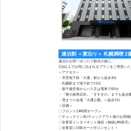
連泊割 ＜素泊り＞ 札幌満喫 
連泊がお得！ゆったり観光の旅に。
2泊以上でお得に泊まれるプランをご用意いた
＜アクセス＞
・市営地下鉄「大通」駅から徒歩4分
・札幌駅まで地下鉄で10分
・新千歳空港からバス又は電車で80分
・「狸小路商店街」「すすきの」までも徒歩
・雪まつり会場「大通公園」へ徒歩3分
＜設備＞
〇フロント24時間オープン
〇チェックイン前/チェックアウト後のお荷物
〇全客室インターネット接続（無線LAN形式
〇全客室にUSBポート付コンセント！