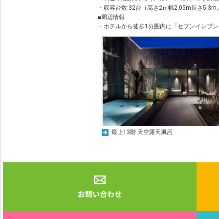
・収容台数:32台（高さ2ｍ幅2.05m長さ5.3m／
■周辺情報
・ホテルから徒歩1分圏内に「セブンイレブ
最上13階 天空露天風呂
お問い合わせ