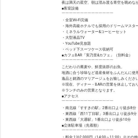
夜は満天の星空、朝は澄み渡る青空を眺めな
■客室設備
￣￣￣￣￣￣￣￣￣￣￣￣￣￣
・全室Wi-Fi完備
・海外高級ホテルでも採用のドリームマスタ
・ミネラルウォーター&コーヒーセット
・大型液晶TV
・YouTube見放題
・ベッド下スーツケース収納可
■カフェBAR「実乃里&カフェ」（別料金）
￣￣￣￣￣￣￣￣￣￣￣￣￣￣
こだわりの蕎麦や、鮮度抜群のお魚、
地酒に合う珍味など道産食材をふんだんに使
逸品と銘酒のマリアージュをお愉しみくださ
※現在、ディナー・BARの営業を休止してお
※ランチのみの営業となります。
■アクセス
￣￣￣￣￣￣￣￣￣￣￣￣￣￣
・南北線「すすきの駅」2番出口より徒歩8分
・東西線「西11丁目駅」3番出口より徒歩9分
・東西線「大通駅」1番出口より徒歩10分
■立体駐車場（先着順）
￣￣￣￣￣￣￣￣￣￣￣￣￣￣
・料金:1泊2,000円（14:00～11:00）※その