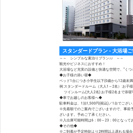
スタンダードプラン - 大浴場ご
～～ シンプルな素泊りプラン♪♪ ～～
観光やビジネスにおすすめ！
大浴場など充実の設備と快適な空間で、"くつ
◆お子様の添い寝◆
ベッド1台につき小学生以下(0歳から12歳未
例:スタンダードルーム（大人1～2名）:お
ツインルーム(大人2名):お子様2名まで添
◆車でお越しのお客様へ◆
駐車料金は、1泊1,500円(税込)／1台でござ
※先着順でのご案内でございますので、事前
ざいます。予めご了承ください。
※入出庫可能時間は6：00～23：00となって
◆その他◆
※ご到着が予定時刻より2時間以上遅れる場