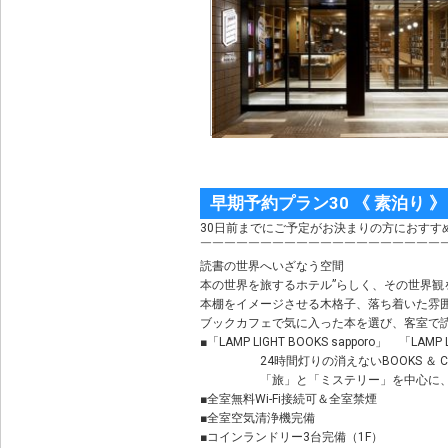
早期予約プラン30 《 素泊り 》
30日前までにご予定がお決まりの方におすす
￣￣￣￣￣￣￣￣￣￣￣￣￣￣￣￣￣￣￣￣
読書の世界へいざなう空間
本の世界を旅するホテル”らしく、その世界
本棚をイメージさせる木格子、落ち着いた雰
ブックカフェで気に入った本を選び、客室で
■「LAMP LIGHT BOOKS sapporo」 「LAMP
24時間灯りの消えないBOOKS ＆ CA
「旅」と「ミステリー」を中心に、約4,
■全室無料Wi-Fi接続可＆全室禁煙
■全室空気清浄機完備
■コインランドリー3台完備（1F）