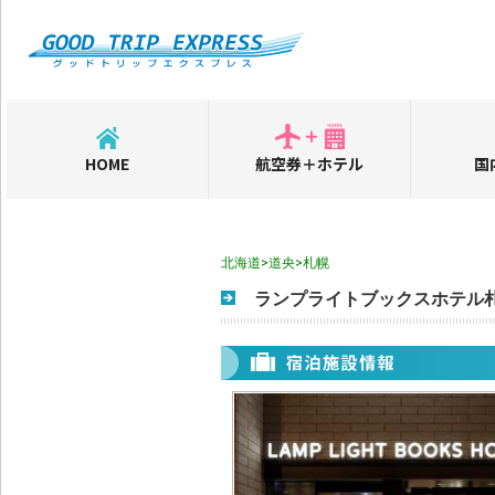
HOME
航空券＋ホテル
国
北海道>道央>札幌
ランプライトブックスホテル