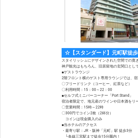
☆【スタンダード】元町駅徒歩
スタイリッシュにデザインされた空間での寛
神戸観光はもちろん、旧居留地の玄関口とし
■ゲストラウンジ
2階フロント横のゲスト専用ラウンジでは、
〇フリードリンク（コーヒー、紅茶など）
〇利用時間：15：00～22：00
■セルフ式ミニバーコーナー「Port Stand」
宿泊者限定で、地元産のワインや日本酒をリ
〇営業時間：15時～22時
〇300円でコイン2枚（2杯分）
コインは現金購入のみ
■当ホテルのアクセス
・最寄り駅：JR・阪神「元町」駅 徒歩3分
└各線三宮駅まで徒歩15分圏内！