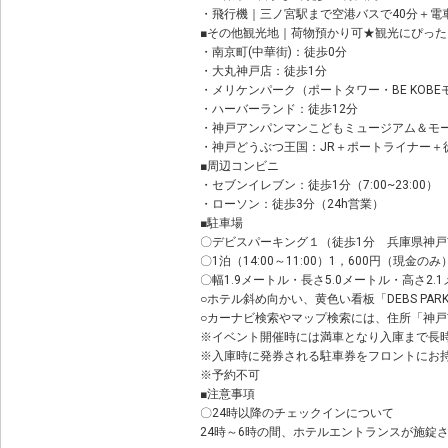
・飛行機｜三ノ宮駅まで空港バスで40分＋電
■その他観光地｜荷物預かり可★観光にぴった
・南京町(中華街)：徒歩0分
・大丸神戸店：徒歩1分
・メリケンパーク（ポートタワー・BE KOB
・ハーバーランド：徒歩12分
・神戸アンパンマンこどもミュージアム＆モール
・神戸どうぶつ王国：JR＋ポートライナー＋徒
■周辺コンビニ
・セブンイレブン：徒歩1分（7:00~23:00）
・ローソン：徒歩3分（24h営業）
■駐車場
〇デビスパーキング１（徒歩1分 兵庫県神
〇1泊（14:00～11:00）1，600円（現金のみ
〇幅1.9メートル・長さ5.0メートル・高さ2.
○ホテル斜め向かい、黄色い看板「DEBS PA
○カーナビ検索やマップ検索には、住所「神戸
※イベント開催時には満車となり入庫まで長
※入庫時に発券される駐車券をフロントにお
※予約不可
■注意事項
〇24時以降のチェックインについて
24時～6時の間、ホテルエントランスが施錠