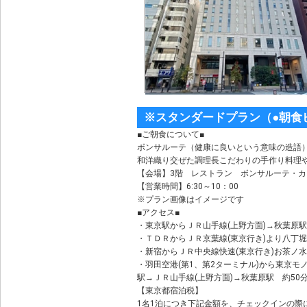
※スタンダードプラン（●朝食
■ご朝食について■
ボンサルーテ（健康に良いという意味の造語
和洋織り交ぜた調理長こだわりの手作り料理
【会場】3階 レストラン ボンサルーテ・カ
【営業時間】6:30～10：00
※プラン画像はイメージです
■アクセス■
・東京駅からＪＲ山手線(上野方面)→秋葉原
・ＴＤＲからＪＲ京葉線(東京行き)より八丁堀
・新宿からＪＲ中央線快速(東京行き)お茶ノ水
・羽田空港(第1、第2ターミナル)から東京モ
駅→ＪＲ山手線(上野方面)→秋葉原駅 約50
【東京都宿泊税】
1名1泊につき下記金額を、チェックインの際