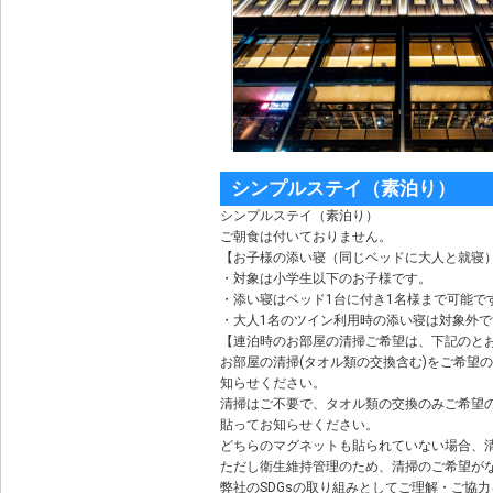
シンプルステイ（素泊り）
シンプルステイ（素泊り）
ご朝食は付いておりません。
【お子様の添い寝（同じベッドに大人と就寝
・対象は小学生以下のお子様です。
・添い寝はベッド1台に付き1名様まで可能で
・大人1名のツイン利用時の添い寝は対象外で
【連泊時のお部屋の清掃ご希望は、下記のと
お部屋の清掃(タオル類の交換含む)をご希望
知らせください。
清掃はご不要で、タオル類の交換のみご希望の
貼ってお知らせください。
どちらのマグネットも貼られていない場合、
ただし衛生維持管理のため、清掃のご希望がな
弊社のSDGsの取り組みとしてご理解・ご協