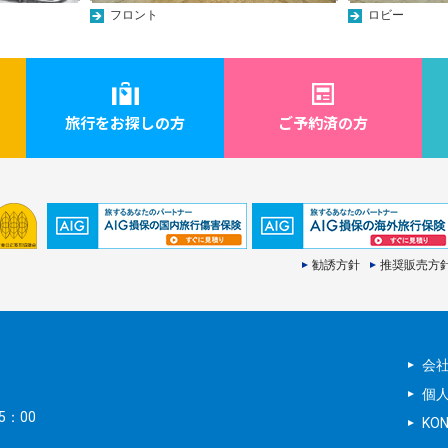
フロント
ロビー
旅行をお探しの方
ご予約済の方
勧誘方針
推奨販売方
会
個
5：00
KO