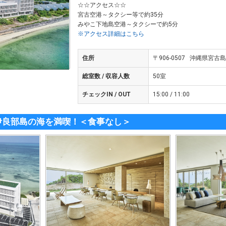
☆☆アクセス☆☆
宮古空港～タクシー等で約35分
みやこ下地島空港～タクシーで約5分
※アクセス詳細はこちら
住所
〒906-0507 沖縄県宮古
総室数 / 収容人数
50室
チェックIN / OUT
15:00 / 11:00
伊良部島の海を満喫！＜食事なし＞