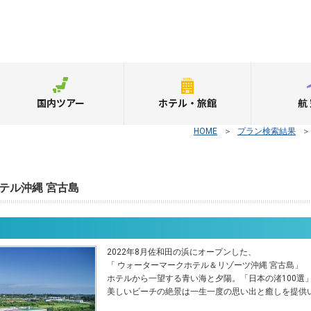
国内ツアー
ホテル・旅館
航
HOME
＞
プラン検索結果
テル沖縄 宮古島
2022年8月佐和田の浜にオープンした、
「 ウォーターマークホテル＆リゾーツ沖縄 宮古島」
ホテルから一望する青い海と夕陽。「日本の渚100選
美しいビーチの絶景は一生一度の思い出と癒しを提供