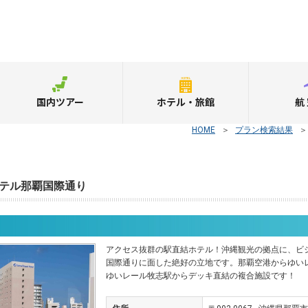
国内ツアー
ホテル・旅館
航
HOME
＞
プラン検索結果
テル那覇国際通り
アクセス抜群の駅直結ホテル！沖縄観光の拠点に、ビ
国際通りに面した絶好の立地です。那覇空港からゆいレ
ゆいレール牧志駅からデッキ直結の複合施設です！