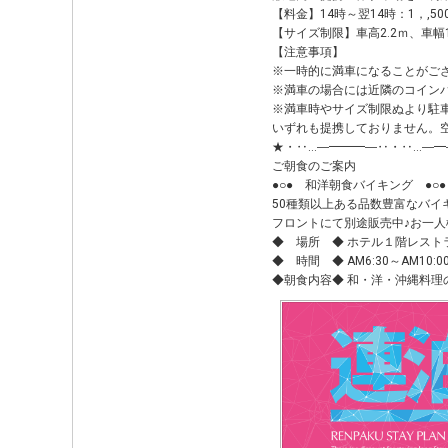
【料金】14時～翌14時：1，,500
【サイズ制限】車高2.2ｍ、車幅1
【注意事項】
※一時的に満車になることがご
※満車の場合には近隣のコインパ
※満車時やサイズ制限ぬより駐
いずれも提携しておりません。
★・‥…―━━━―‥・‥…―━
ご朝食のご案内
●○● 和洋朝食バイキング ●○●
50種類以上ある品数豊富なバイ
フロントにて別途販売中♪お一人様
◆ 場所 ◆ ホテル１階レストラ
◆ 時間 ◆ AM6:30～AM10:00(L
◆朝食内容◆ 和・洋・沖縄料理