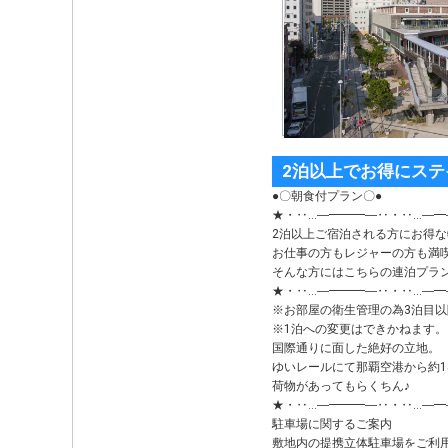
2泊以上でお得にステ
●〇朝食付プラン〇●
★・‥…―━━━―‥・‥…―━
2泊以上ご宿泊される方にお得
お仕事の方もレジャーの方も満喫
そんな方にはこちらの連泊プラ
★・‥…―━━━―‥・‥…―━
※お部屋の衛生管理の為3泊目
※1泊への変更はできかねます。
国際通りに面した絶好の立地。
ゆいレールにて那覇空港から約1
荷物があってもらくちん♪
★・‥…―━━━―‥・‥…―━
駐車場に関するご案内
敷地内の提携立体駐車場をご利