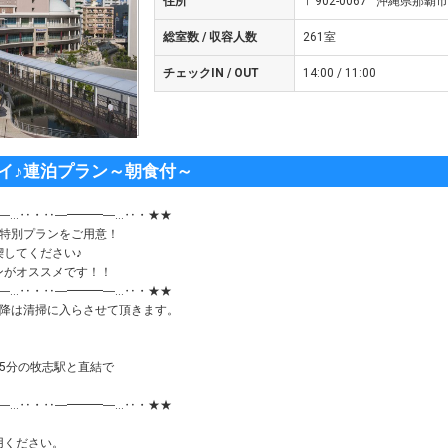
住所
〒902-0067 沖縄県那覇市安
総室数 / 収容人数
261室
チェックIN / OUT
14:00 / 11:00
イ♪連泊プラン～朝食付～
―…‥・‥―━━━―…‥・★★
な特別プランをご用意！
してください♪
ンがオススメです！！
―…‥・‥―━━━―…‥・★★
以降は清掃に入らさせて頂きます。
5分の牧志駅と直結で
―…‥・‥―━━━―…‥・★★
用ください。