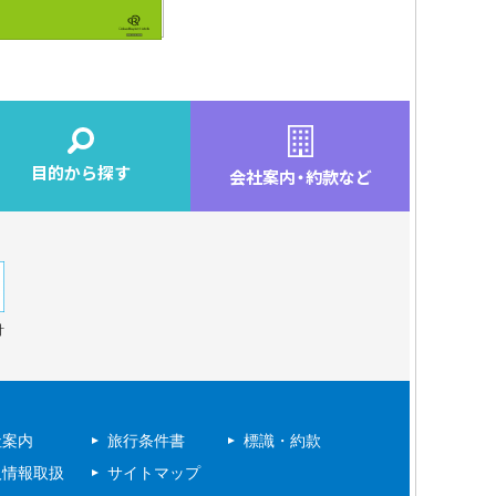
目的から探す
会社案内
・
約款など
針
社案内
旅行条件書
標識・約款
人情報取扱
サイトマップ