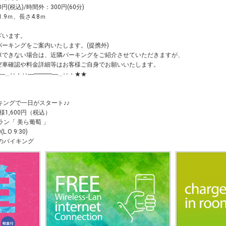
円(税込)/時間外：300円(60分)
.9ｍ、長さ4.8ｍ
ざいます。
ーキングをご案内いたします。(提携外)
車できない場合は、近隣パーキングをご紹介させていただきますが、
空車確認や料金詳細等はお客様ご自身でお願いいたします。
―…‥・‥―━━━―…‥・★★
キングで一日がスタート♪♪
1,600円（税込）
ン「 美ら葡萄 」
.O 9:30)
のバイキング