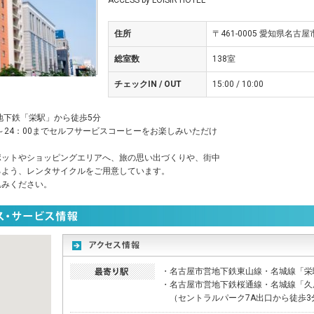
ACCESS by LOISIR HOTEL
住所
〒461-0005 愛知県名古屋
総室数
138室
チェックIN / OUT
15:00 / 10:00
地下鉄「栄駅」から徒歩5分
～24：00までセルフサービスコーヒーをお楽しみいただけ
ポットやショッピングエリアへ、旅の思い出づくりや、街中
るよう、レンタサイクルをご用意しています。
込みください。
・名古屋市営地下鉄東山線・名城線「栄
・名古屋市営地下鉄桜通線・名城線「久
（セントラルパーク7A出口から徒歩3