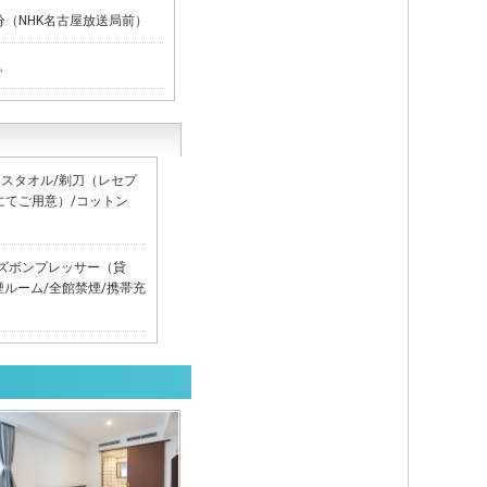
（NHK名古屋放送局前）
。
イスタオル/剃刀（レセプ
にてご用意）/コットン
レ/ズボンプレッサー（貸
煙ルーム/全館禁煙/携帯充