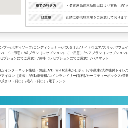
・名古屋高速東新町出口より右折 約1分
近隣に提携駐車場をご用意しております
ンプー/ボディソープ/コンディショナー/バスタオル/ナイトウエア/スリッパ/フェ
ンにてご用意）/歯ブラシ（レセプションにてご用意）/ヘアブラシ（レセプション
セプションにてご用意）/綿棒（レセプションにてご用意）/バスマット
ビ/インターネット接続（無線LAN）WI-FI/湯沸かしポット/冷蔵庫/洗浄機付トイ
/アイロン（貸出）/自動販売機/コインランドリー(有料)/セーフティーボックス/禁
/爪きり（貸出）/毛布（貸出）/電子レンジ