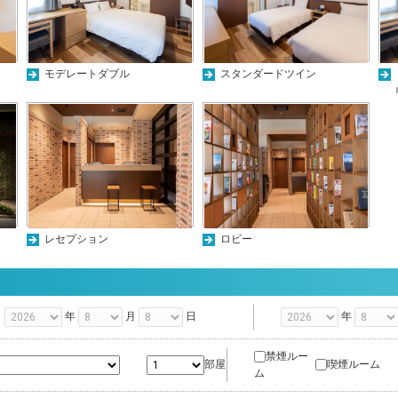
モデレートダブル
スタンダードツイン
レセプション
ロビー
年
月
日
年
禁煙ルー
喫煙ルーム
部屋
ム