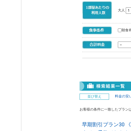
大人
朝食
料金の安
並び替え
お客様の条件に一致したプラン
早期割引プラン30 《