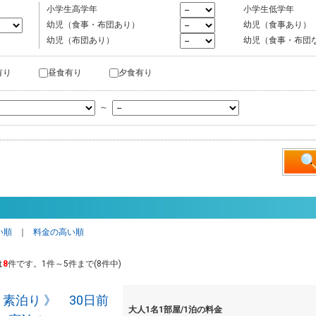
小学生高学年
小学生低学年
幼児（食事・布団あり）
幼児（食事あり）
幼児（布団あり）
幼児（食事・布団
有り
昼食有り
夕食有り
～
い順
｜
料金の高い順
は
8
件です。1件～5件まで(8件中)
 素泊り 》 30日前
大人1名1部屋/1泊の料金