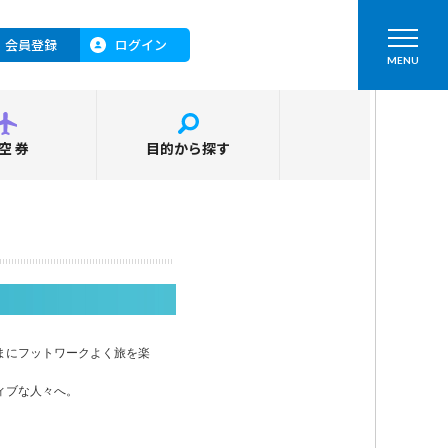
会員登録
ログイン
MENU
空券
目的から探す
まにフットワークよく旅を楽
ィブな人々へ。