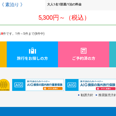
《 素泊り 》
大人1名1部屋/1泊の料金
5,300円～（税込）
は
8
件です。1件～5件まで(8件中)
旅行をお探しの方
ご予約済の方
勧誘方針
推奨販売方