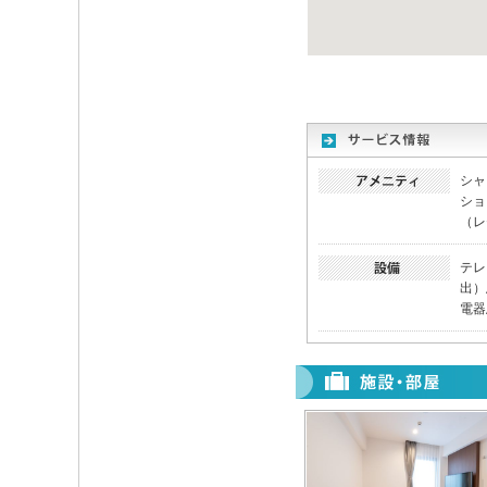
シャ
ショ
（レ
テレ
出）
電器