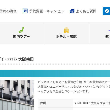
予約の流れ
予約変更・キャンセル
よくある質問
国内ツアー
ホテル・旅館
航
・ﾊﾞｲ・ｼｪﾗﾄﾝ 大阪梅田
ビジネスにも観光にも最適な立地. 西日本最大級のタ
大阪城やユニバーサル・スタジオ・ジャパンなど市内
へもアクセス至便なロケーションです。
住所
〒530-0012 大阪府大阪市北