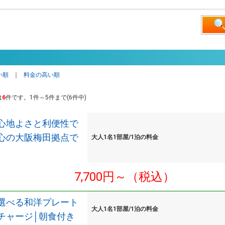
い順
｜
料金の高い順
は
6
件です。1件～5件まで(6件中)
心地よさと利便性で
心の大阪梅田拠点で
大人1名1部屋/1泊の料金
7,700円～（税込）
選べる和洋プレート
大人1名1部屋/1泊の料金
チャージ│朝食付き