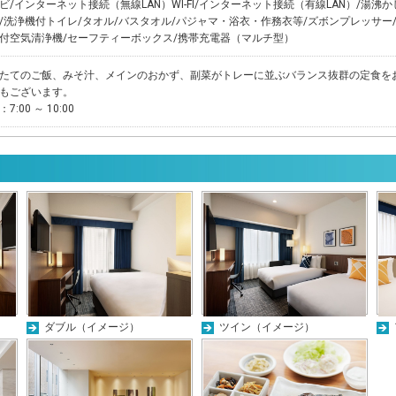
ビ/インターネット接続（無線LAN）WI-FI/インターネット接続（有線LAN）/湯沸
/洗浄機付トイレ/タオル/バスタオル/パジャマ・浴衣・作務衣等/ズボンプレッサー
付空気清浄機/セーフティーボックス/携帯充電器（マルチ型）
たてのご飯、みそ汁、メインのおかず、副菜がトレーに並ぶバランス抜群の定食を
もございます。
7:00 ～ 10:00
ダブル（イメージ）
ツイン（イメージ）