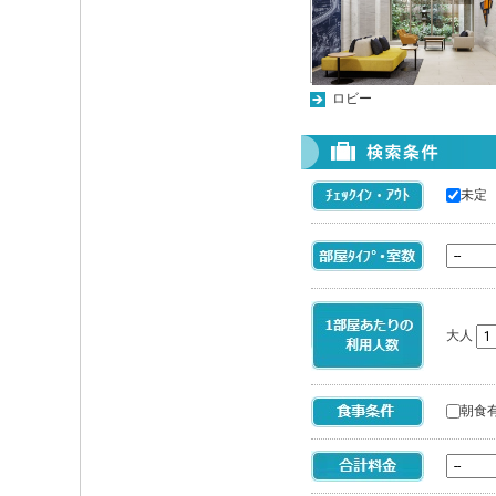
ロビー
未定
大人
朝食