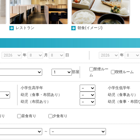
レストラン
朝食(イメージ)
年
月
日
年
禁煙ルー
喫煙ルーム
部屋
ム
小学生高学年
小学生低学年
幼児（食事・布団あり）
幼児（食事あり）
幼児（布団あり）
幼児（食事・布団
有り
昼食有り
夕食有り
～