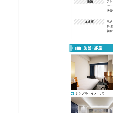
テレ
ヤー
機能
炊き
料理
朝食：
シングル（イメージ）