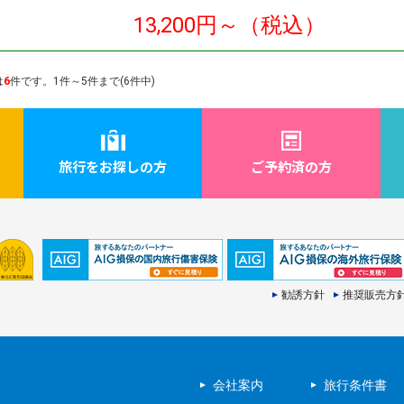
13,200円～（税込）
は
6
件です。1件～5件まで(6件中)
旅行をお探しの方
ご予約済の方
勧誘方針
推奨販売方
会社案内
旅行条件書