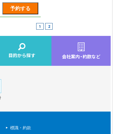
1
2
目的から探す
会社案内
・
約款など
針
標識・約款