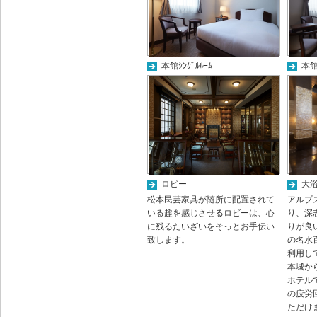
本館ｼﾝｸﾞﾙﾙｰﾑ
本館
ロビー
大
松本民芸家具が随所に配置されて
アルプ
いる趣を感じさせるロビーは、心
り、深
に残るたいざいをそっとお手伝い
りが良
致します。
の名水
利用し
本城か
ホテル
の疲労
ただけ