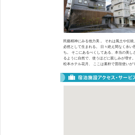
民藝精神にみる他力美 。 それは風土や伝統
必然として生まれる。 日々絶え間なく永い
ち。 そこにあるべくしてある、本当の美しさ
るように自然で、使うほどに親しみが増す。
松本ホテル花月、 ここは素朴で普段使いが