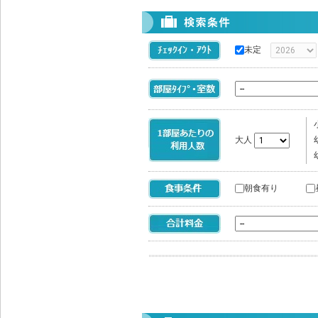
未定
大人
朝食有り