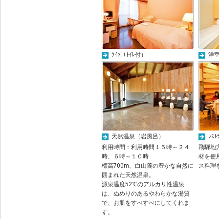
ﾂｲﾝ（ﾄｲﾚ付）
洋室
天然温泉（岩風呂）
ﾚｽﾄ
利用時間：利用時間１５時～２４
飛騨地
時、６時～１０時
材を使
標高700m、白山麓の豊かな自然に
ス料理
囲まれた天然温泉。
源泉温度52℃のアルカリ性温泉
は、ぬめりのあるやわらかな湯質
で、お肌をすべすべにしてくれま
す。