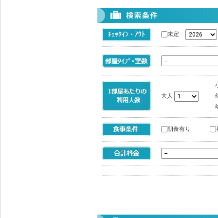
未定
大人
朝食有り