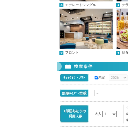
モデレートシングル
デ
フロント
朝
未定
大人