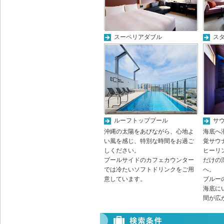
スーペリアダブル
ス
ルーフトッププール
サ
沖縄の太陽をあびながら、心地よ
海底へ
い風を感じ、特別な時間をお過ご
覚サウ
しください。
ヒーリ
プールサイドのカフェカウンター
だけの
では冷たいソフトドリンクをご用
へ。
意しています。
ブルー
海底に
間が広