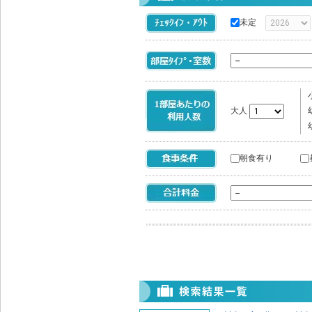
未定
大人
朝食有り