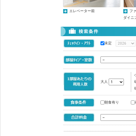
エレベーター前
フ
ダイニ
未定
大人
朝食有り