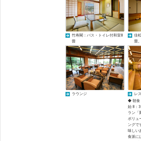
竹寿閣：バス・トイレ付和室8
佳松
畳
畳
ラウンジ
レ
◆ 朝食
始 8：
ラン「
ボリュ
ングで
味しい
食派に