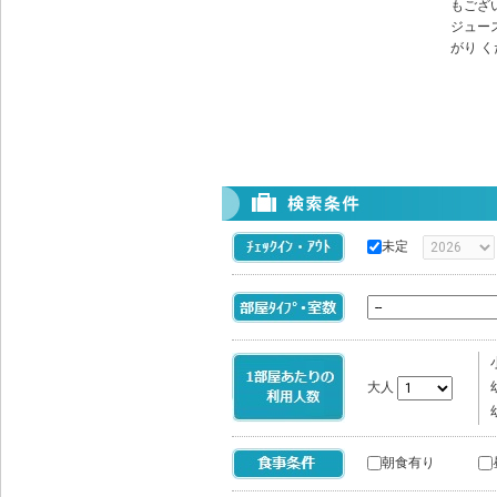
もござ
ジュー
がり 
未定
大人
朝食有り