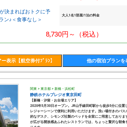
定が決まればおトクに予
大人1名1部屋/1泊の料金
ラン♪＜食事なし＞
8,730円～（税込）
関東 > 東京都 > 新橋・浜松町
静鉄ホテルプレジオ東京田町
【新橋・汐留・お台場エリア】
2020年5月30日オープン。JR山手線田町駅から徒歩5分に位
レジャーシーンで便利に利用いただけます。洗い場付きのバス
的なデスク、シモンズ社製のベッドを全室にご用意しておりま
が広がる開放感あふれたレストランでは、ちょっと贅沢な朝食