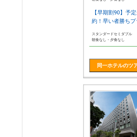
【早期割90】予
約！早い者勝ちプ
スタンダードセミダブル
朝食なし・夕食なし