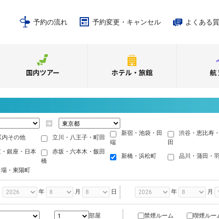
予約の流れ
予約変更・キャンセル
よくある
国内ツアー
ホテル・旅館
航
新宿・池袋・田
渋谷・恵比寿
区内その他
立川・八王子・町田
端
田
京・銀座・日本
赤坂・六本木・飯田
新橋・浜松町
品川・蒲田・
橋
台場・東陽町
年
月
日
年
月
禁煙ルーム
喫煙ルー
部屋