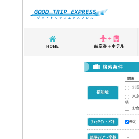
HOME
航空券＋ホテル
23
東
橋
お
未定