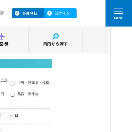
会員登録
ログイン
質問
MENU
空券
目的から探す
・五反
上野・秋葉原・浅草
羽田
葛西・新小岩
日
ム