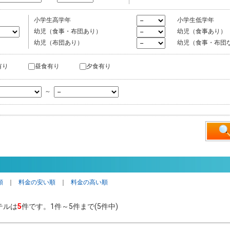
小学生高学年
小学生低学年
幼児（食事・布団あり）
幼児（食事あり）
幼児（布団あり）
幼児（食事・布団
有り
昼食有り
夕食有り
～
順
｜
料金の安い順
｜
料金の高い順
テルは
5
件です。1件～5件まで(5件中)