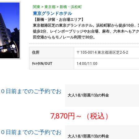
関東 > 東京都 > 新橋・浜松町
東京グランドホテル
【新橋・汐留・お台場エリア】
東京都港区芝の東京グランドホテル。浜松町駅から徒歩10分、
徒歩2分、レインボーブリッジやお台場、麻布、六本木へもア
田空港からもモノレール利用で30分。
住所
〒105-0014 東京都港区芝2-5-2
ﾁｪｯｸIN/OUT
14:00/11:00
２０日前までのご予約でお
大人1名1部屋/1泊の料金
7,870円～（税込）
２０日前までのご予約でお
大人1名1部屋/1泊の料金