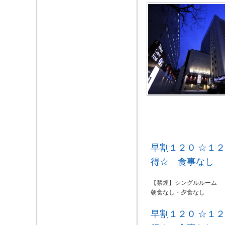
早割１２０ ☆１
得☆ 食事なし
【禁煙】シングルルーム
朝食なし・夕食なし
早割１２０ ☆１