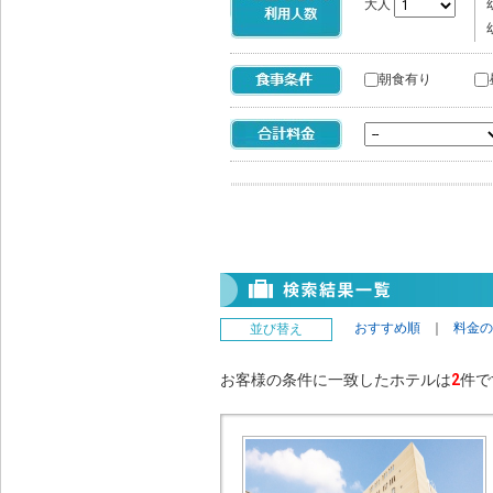
大人
朝食有り
おすすめ順
｜
料金の
並び替え
お客様の条件に一致したホテルは
2
件で