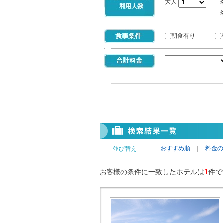
大人
朝食有り
おすすめ順
｜
料金の
並び替え
お客様の条件に一致したホテルは
1
件で