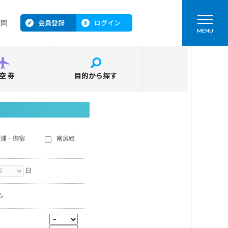
会員登録
ログイン
質問
MENU
空券
目的から探す
勝浦・御宿
南房総
日
ム