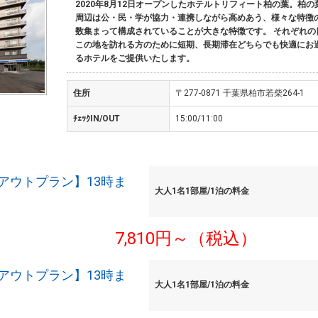
2020年8月12日オープンしたホテルトリフィート柏の葉。柏
周辺は公・民・学が協力・連携しながら高めあう、様々な特徴
数集まって構成されていることが大きな特徴です。 それぞれの
この地を訪れる方のために短期、長期滞在どちらでも快適にお
るホテルをご提供いたします。
住所
〒277-0871 千葉県柏市若柴264-1
ﾁｪｯｸIN/OUT
15:00/11:00
アウトプラン】13時ま
大人1名1部屋/1泊の料金
7,810円～（税込）
アウトプラン】13時ま
大人1名1部屋/1泊の料金