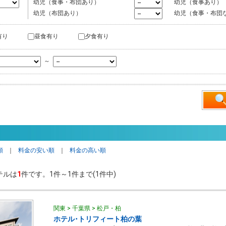
幼児（食事・布団あり）
幼児（食事あり）
幼児（布団あり）
幼児（食事・布団
有り
昼食有り
夕食有り
～
順
｜
料金の安い順
｜
料金の高い順
テルは
1
件です。1件～1件まで(1件中)
関東 > 千葉県 > 松戸・柏
ホテル･トリフィート柏の葉