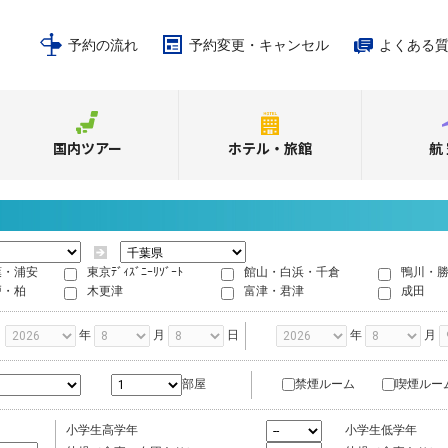
予約の流れ
予約変更・キャンセル
よくある
国内ツアー
ホテル・旅館
航
葉・浦安
東京ﾃﾞｨｽﾞﾆｰﾘｿﾞｰﾄ
館山・白浜・千倉
鴨川・
戸・柏
木更津
富津・君津
成田
年
月
日
年
月
禁煙ルーム
喫煙ルー
部屋
小学生高学年
小学生低学年