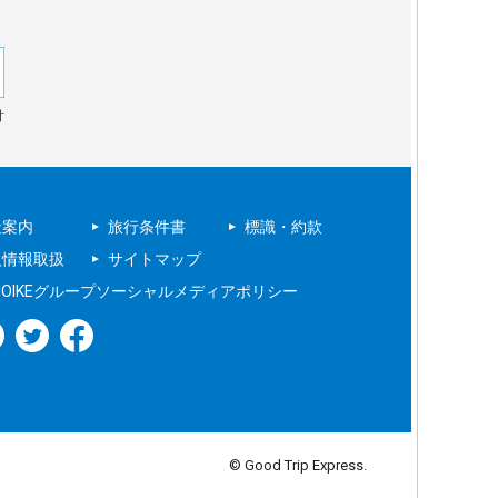
針
社案内
旅行条件書
標識・約款
人情報取扱
サイトマップ
NOIKEグループソーシャルメディアポリシー
© Good Trip Express.