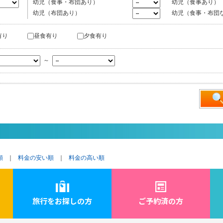
幼児（食事・布団あり）
幼児（食事あり）
幼児（布団あり）
幼児（食事・布団
有り
昼食有り
夕食有り
～
順
｜
料金の安い順
｜
料金の高い順
旅行をお探しの方
ご予約済の方