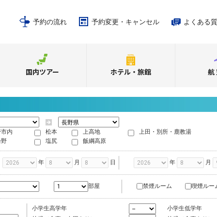
予約の流れ
予約変更・キャンセル
よくある
国内ツアー
ホテル・旅館
航
野市内
松本
上高地
上田・別所・鹿教湯
曇野
塩尻
飯綱高原
年
月
日
年
月
禁煙ルーム
喫煙ルー
部屋
小学生高学年
小学生低学年