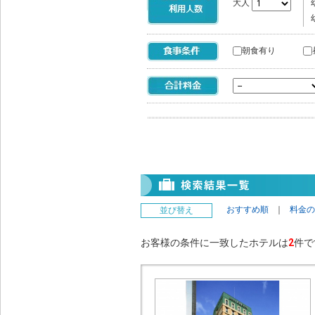
大人
朝食有り
おすすめ順
｜
料金の
並び替え
お客様の条件に一致したホテルは
2
件で