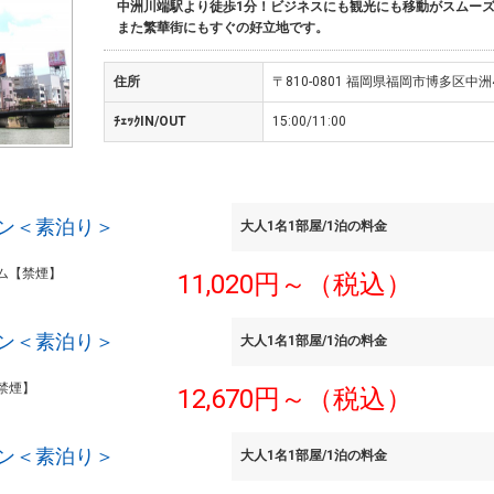
中洲川端駅より徒歩1分！ビジネスにも観光にも移動がスムー
また繁華街にもすぐの好立地です。
住所
〒810-0801 福岡県福岡市博多区中洲
ﾁｪｯｸIN/OUT
15:00/11:00
ン＜素泊り＞
大人1名1部屋/1泊の料金
ム【禁煙】
11,020円～（税込）
ン＜素泊り＞
大人1名1部屋/1泊の料金
禁煙】
12,670円～（税込）
ン＜素泊り＞
大人1名1部屋/1泊の料金