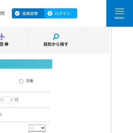
会員登録
ログイン
質問
MENU
空券
目的から探す
宗像
日
ム