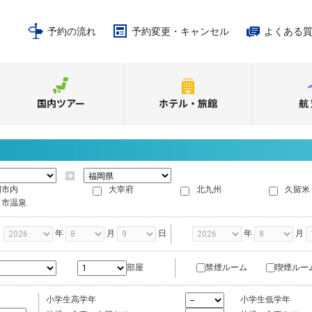
予約の流れ
予約変更・キャンセル
よくある
国内ツアー
ホテル・旅館
航
岡市内
大宰府
北九州
久留米
日市温泉
年
月
日
年
月
禁煙ルーム
喫煙ルー
部屋
小学生高学年
小学生低学年