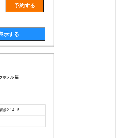
クホテル 福
前2-14-15