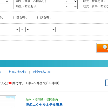
幼児（食事・布団あり）
幼児（食事あり）
幼児（布団あり）
幼児（食事・布団
有り
昼食有り
夕食有り
～
順
｜
料金の安い順
｜
料金の高い順
テルは
38
件です。1件～5件まで(38件中)
九州 > 福岡県 > 福岡市内
博多エクセルホテル東急