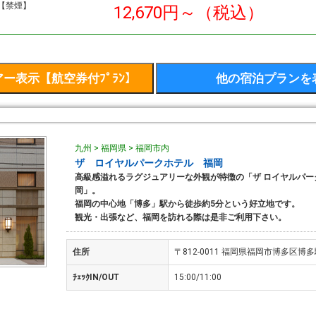
【禁煙】
12,670円～（税込）
九州 > 福岡県 > 福岡市内
ザ ロイヤルパークホテル 福岡
高級感溢れるラグジュアリーな外観が特徴の「ザ ロイヤルパー
岡」。
福岡の中心地「博多」駅から徒歩約5分という好立地です。
観光・出張など、福岡を訪れる際は是非ご利用下さい。
住所
〒812-0011 福岡県福岡市博多区博多駅
ﾁｪｯｸIN/OUT
15:00/11:00