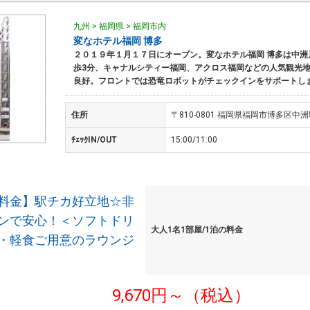
九州 > 福岡県 > 福岡市内
変なホテル福岡 博多
２０１９年１月１７日にオープン。変なホテル福岡 博多は中洲
歩3分、キャナルシティー福岡、アクロス福岡などの人気観光
良好。フロントでは恐竜ロボットがチェックインをサポートし
住所
〒810-0801 福岡県福岡市博多区中洲5-
ﾁｪｯｸIN/OUT
15:00/11:00
料金】駅チカ好立地☆非
ンで安心！＜ソフトドリ
大人1名1部屋/1泊の料金
・軽食ご用意のラウンジ
9,670円～（税込）