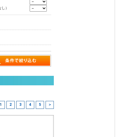
なし）
1
2
3
4
5
＞