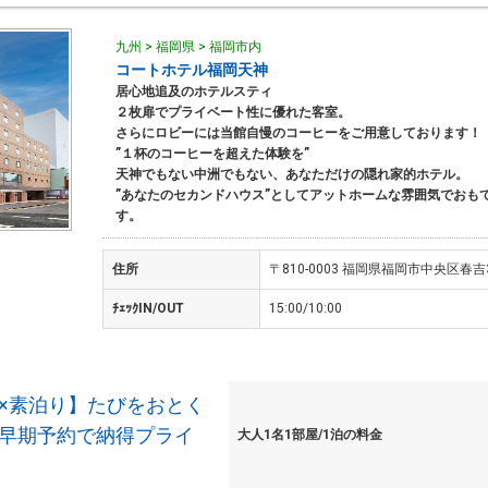
九州 > 福岡県 > 福岡市内
コートホテル福岡天神
居心地追及のホテルスティ
２枚扉でプライベート性に優れた客室。
さらにロビーには当館自慢のコーヒーをご用意しております！
”１杯のコーヒーを超えた体験を”
天神でもない中洲でもない、あなただけの隠れ家的ホテル。
”あなたのセカンドハウス”としてアットホームな雰囲気でおも
す。
住所
〒810-0003 福岡県福岡市中央区春吉3-
ﾁｪｯｸIN/OUT
15:00/10:00
前×素泊り】たびをおとく
の早期予約で納得プライ
大人1名1部屋/1泊の料金