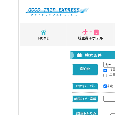
HOME
航空券＋ホテル
福
二
未定