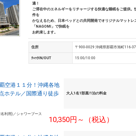
適！
ご滞在中のエネルギーをリチャージする快適な睡眠をご提供。
件を
かなえるため、日本ベッドとの共同開発でオリジナルマットレ
「NAGOMI」で快眠を
お約束します。
住所
〒900-0029 沖縄県那覇市旭町116-37
ﾁｪｯｸIN/OUT
15:00/10:00
那覇空港１１分！沖縄各地
点ホテル／国際通り徒歩
大人1名1部屋/1泊の料金
2名利用)／シャワーブース
10,350円～（税込）