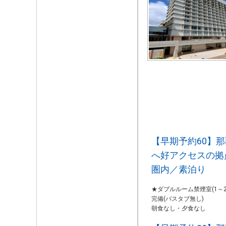
【早期予約60】
へ好アクセスの拠
圏内／素泊り
★ダブルルーム禁煙室(1～
完備(バスタブ無し)
朝食なし・夕食なし