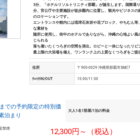
3分、「ホテルリソルトリニティ那覇」が誕生します。国際通り
分、官公庁や主要施設が徒歩圏内に位置し、観光やビジネスの
のロケーションです。
エントランスや館内には琉球石灰岩や花ブロック、やちむん等
な素材を
随所に使用し、街中のホテルでありながら、沖縄の心地よい風
じられる
落ち着いたくつろぎの空間を演出。ロビーと一体になったリビ
最上階の大浴場を備え、ワンランク上の上質なくつろぎをご提
住所
〒900-0029 沖縄県那覇市旭町7
ﾁｪｯｸIN/OUT
15:00/11:00
前までの予約限定の特別価
大人1名1部屋/1泊の料金
素泊まり
室禁煙
12,300円～（税込）