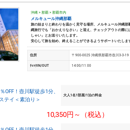
沖縄 > 那覇 > 那覇市内
メルキュール沖縄那覇
旅の始まりと終わりを温かく見守る場所、メルキュール沖縄那
縄旅行でも「おかえりなさい」と迎え、チェックアウトの際に
しゃい」とお送りいたします。
安心して旅を始め、終えることができるようサポートいたしま
住所
〒900-0025 沖縄県那覇市壺川3-3-19
ﾁｪｯｸIN/OUT
14:00/11:00
0％OFF！壺川駅徒歩1分、
大人1名1部屋/1泊の料金
ステイ＜素泊り＞
10,350円～（税込）
0％OFF！壺川駅徒歩1分、