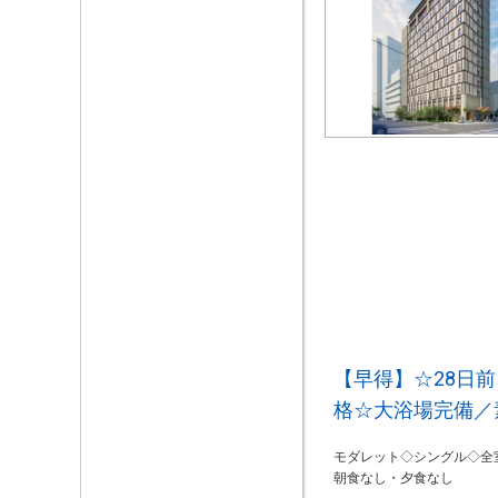
【早得】☆28日
格☆大浴場完備／
モダレット◇シングル◇全
朝食なし・夕食なし