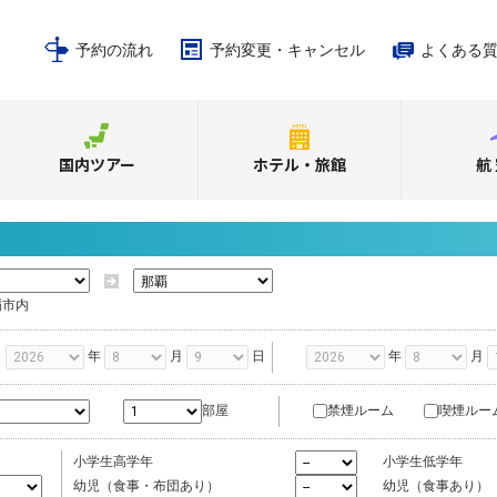
予約の流れ
予約変更・キャンセル
よくある
国内ツアー
ホテル・旅館
航
覇市内
年
月
日
年
月
禁煙ルーム
喫煙ルー
部屋
小学生高学年
小学生低学年
幼児（食事・布団あり）
幼児（食事あり）