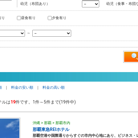
幼児（布団あり）
幼児（食事・布団
有り
昼食有り
夕食有り
～
順
｜
料金の安い順
｜
料金の高い順
テルは
19
件です。1件～5件まで(19件中)
沖縄 > 那覇 > 那覇市内
那覇東急REIホテル
那覇空港や国際通りからすぐの市内中心地にあり、ビジネス・