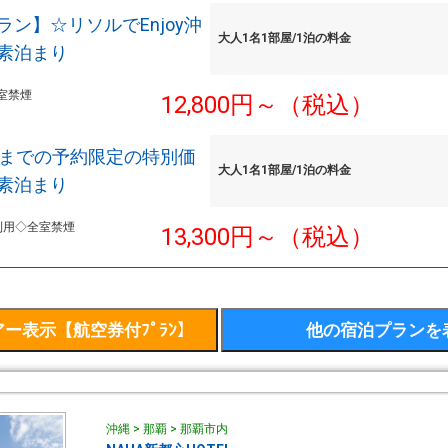
ン】☆リソルでEnjoy沖
大人1名1部屋/1泊の料金
素泊まり
室禁煙
12,800円～（税込）
前までの予約限定の特別価
大人1名1部屋/1泊の料金
素泊まり
利用◇全室禁煙
13,300円～（税込）
沖縄 > 那覇 > 那覇市内