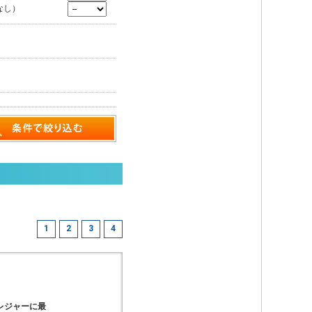
なし）
1
2
3
4
レジャーに最