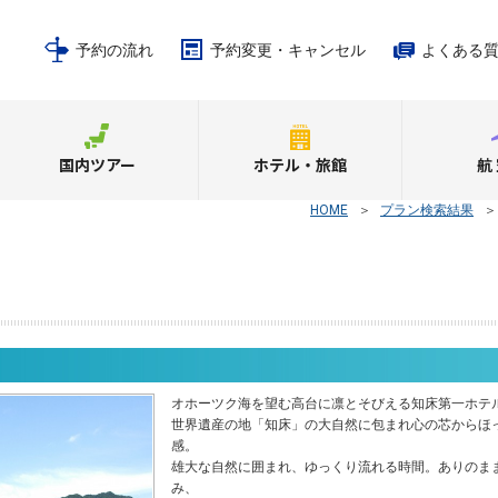
予約の流れ
予約変更・キャンセル
よくある
国内ツアー
ホテル・旅館
航
HOME
＞
プラン検索結果
オホーツク海を望む高台に凛とそびえる知床第一ホテ
世界遺産の地「知床」の大自然に包まれ心の芯からほ
感。
雄大な自然に囲まれ、ゆっくり流れる時間。ありのま
み、