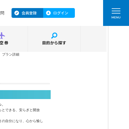
会員登録
ログイン
質問
MENU
空券
目的から探す
＞
プラン詳細
ル。
っとできる、安らぎと開放
まの自分になり、心から愉し