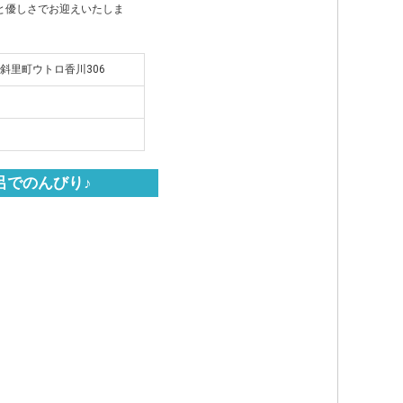
と優しさでお迎えいたしま
里郡斜里町ウトロ香川306
呂でのんびり♪