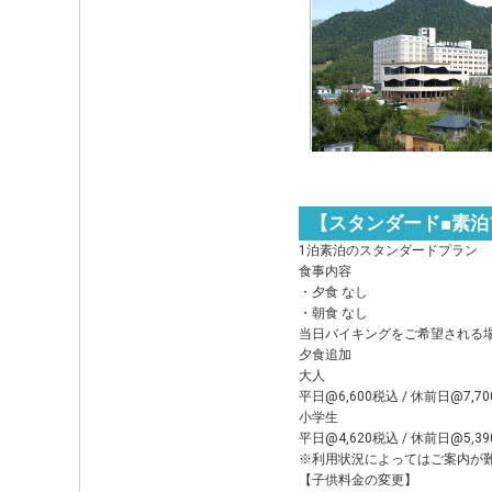
【スタンダード■素
1泊素泊のスタンダードプラン
食事内容
・夕食 なし
・朝食 なし
当日バイキングをご希望される
夕食追加
大人
平日@6,600税込 / 休前日@7,7
小学生
平日@4,620税込 / 休前日@5,3
※利用状況によってはご案内が
【子供料金の変更】