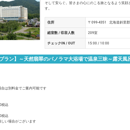
そして安らぐ。皆さまの心にのこる旅となるよう笑顔
す。
住所
〒099-4351 北海道斜
総室数 / 収容人数
209室
チェックIN / OUT
15:00 / 10:00
泊プラン】～天然翡翠のパノラマ大浴場で温泉三昧～露天風
場合は別料金でご案内可能です
00税込
90税込
難しい場合がございます