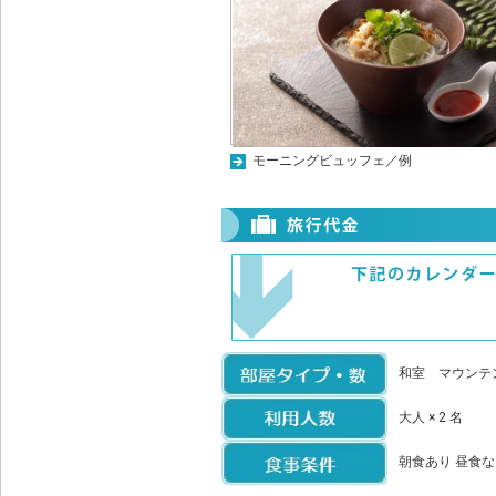
モーニングビュッフェ／例
和室 マウンテン
大人 × 2 名
朝食あり 昼食な