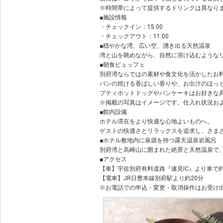
※時間帯によって提供するドリンクは異なり
■施設情報
・チェックイン：15:00
・チェックアウト：11:00
■穏やかな湾、広い空、湧き出る天然温泉
湾と山を眺めながら、自然に溶け込むような
■朝食ビュッフェ
別府湾ならではの素材や食文化を活かしたお
パンの焼ける香ばしい香りや、お出汁のほっ
プティホットドッグやパンケーキはお好きな
※掲載の写真はイメージです。仕入れ状況お
■館内設備
ホテル滞在をより快適な心地よいものへ。
ゲストの快適さとリラックスを追求し、さま
■ホテル敷地内に泉源を持つ露天温泉岩風呂
別府湾と高崎山に囲まれた絶景と天然温泉で
■アクセス
【車】宇佐別府有料道路『速見IC』より車で約1
【電車】JR日豊本線別府駅より約20分
※お電話での申込・変更・取消操作はお受け