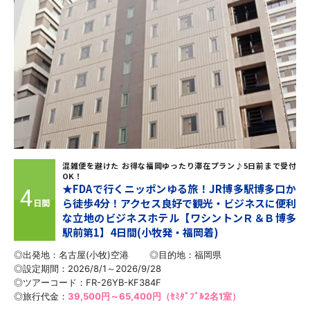
混雑便を避けた お得な福岡ゆったり滞在プラン♪5日前まで受付
OK！
★FDAで行くニッポンゆる旅！JR博多駅博多口か
4
ら徒歩4分！アクセス良好で観光・ビジネスに便利
日間
な立地のビジネスホテル【ワシントンＲ＆Ｂ博多
駅前第1】4日間(小牧発・福岡着)
◎出発地：名古屋(小牧)空港
◎目的地：
福岡県
◎設定期間：2026/8/1～2026/9/28
◎ツアーコード：FR-26YB-KF384F
◎旅行代金：
39,500円～65,400円（ｾﾐﾀﾞﾌﾞﾙ2名1室）