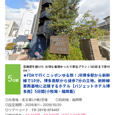
混雑便を避けた お得な福岡ゆったり滞在プラン♪5日前まで受付
OK！
★FDAで行くニッポンゆる旅！JR博多駅から新幹
5
線で10分。博多南駅から徒歩7分の立地。新幹線
日間
車両基地に近接するホテル【バジェットホテル博
多南】5日間(小牧発・福岡着)
◎出発地：名古屋(小牧)空港
◎目的地：
福岡県
◎設定期間：2026/8/1～2026/10/20
◎ツアーコード：FR-26YB-KF645F
◎旅行代金：
34,100円～60,500円（ｾﾐﾀﾞﾌﾞﾙ2名1室）