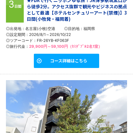
★FDAで行くニッポンゆる旅！JR博多駅筑紫口か
3
ら徒歩2分。アクセス抜群で観光やビジネスの拠点
日間
として最適【ホテルセンチュリーアート(禁煙)】3
日間(小牧発・福岡着)
◎出発地：名古屋(小牧)空港
◎目的地：
福岡県
◎設定期間：2026/8/1～2026/10/22
◎ツアーコード：FR-26YB-KF063F
◎旅行代金：
29,900円～59,100円（ｾﾐﾀﾞﾌﾞﾙ2名1室）
コース詳細はこちら