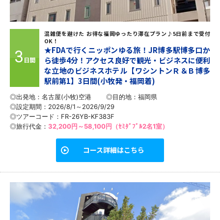
混雑便を避けた お得な福岡ゆったり滞在プラン♪5日前まで受付
OK！
★FDAで行くニッポンゆる旅！JR博多駅博多口か
3
ら徒歩4分！アクセス良好で観光・ビジネスに便利
日間
な立地のビジネスホテル【ワシントンＲ＆Ｂ博多
駅前第1】3日間(小牧発・福岡着)
◎出発地：名古屋(小牧)空港
◎目的地：
福岡県
◎設定期間：2026/8/1～2026/9/29
◎ツアーコード：FR-26YB-KF383F
◎旅行代金：
32,200円～58,100円（ｾﾐﾀﾞﾌﾞﾙ2名1室）
コース詳細はこちら