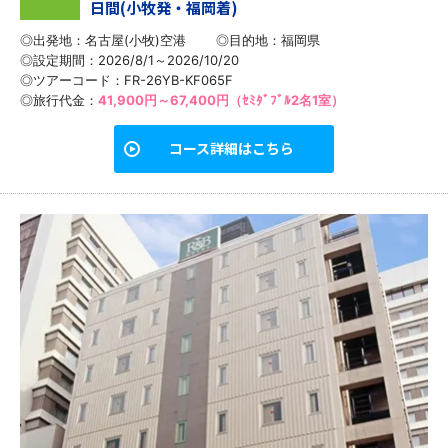
日間(小牧発・福岡着)
◎出発地：名古屋(小牧)空港
◎目的地：
福岡県
◎設定期間：2026/8/1～2026/10/20
◎ツアーコード：FR-26YB-KF065F
◎旅行代金：
41,900円～67,400円（ｾﾐﾀﾞﾌﾞﾙ2名1室）
コース詳細はこちら