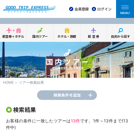
会員登録
ログイン
MENU
航空券＋ホテル
国内ツアー
ホテル・旅館
航空券
目的から探す
国内ツアー
DOMESTIC TOUR
HOME
ツアー検索結果
検索条件を追加
検索結果
お客様の条件に一致したツアーは
13件
です。1件～13件まで(13
件中)