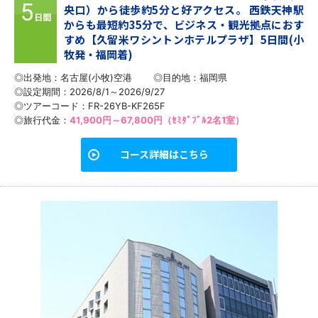
5
央口）から徒歩約5分と好アクセス。 西鉄天神駅
日間
からも最短約35分で、ビジネス・観光拠点におす
すめ【久留米ワシントンホテルプラザ】5日間(小
牧発・福岡着)
◎出発地：名古屋(小牧)空港
◎目的地：
福岡県
◎設定期間：2026/8/1～2026/9/27
◎ツアーコード：FR-26YB-KF265F
◎旅行代金：
41,900円～67,800円（ｾﾐﾀﾞﾌﾞﾙ2名1室）
コース詳細はこちら