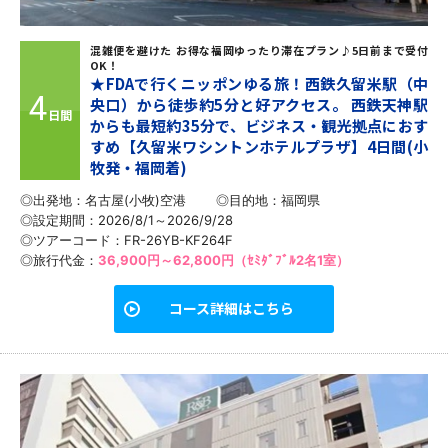
混雑便を避けた お得な福岡ゆったり滞在プラン♪5日前まで受付
OK！
★FDAで行くニッポンゆる旅！西鉄久留米駅（中
4
央口）から徒歩約5分と好アクセス。 西鉄天神駅
日間
からも最短約35分で、ビジネス・観光拠点におす
すめ【久留米ワシントンホテルプラザ】4日間(小
牧発・福岡着)
◎出発地：名古屋(小牧)空港
◎目的地：
福岡県
◎設定期間：2026/8/1～2026/9/28
◎ツアーコード：FR-26YB-KF264F
◎旅行代金：
36,900円～62,800円（ｾﾐﾀﾞﾌﾞﾙ2名1室）
コース詳細はこちら