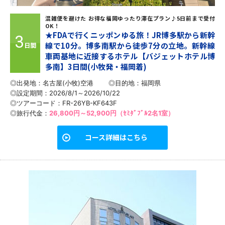
混雑便を避けた お得な福岡ゆったり滞在プラン♪5日前まで受付
OK！
★FDAで行くニッポンゆる旅！JR博多駅から新幹
3
線で10分。博多南駅から徒歩7分の立地。新幹線
日間
車両基地に近接するホテル【バジェットホテル博
多南】3日間(小牧発・福岡着)
◎出発地：名古屋(小牧)空港
◎目的地：
福岡県
◎設定期間：2026/8/1～2026/10/22
◎ツアーコード：FR-26YB-KF643F
◎旅行代金：
26,800円～52,900円（ｾﾐﾀﾞﾌﾞﾙ2名1室）
コース詳細はこちら