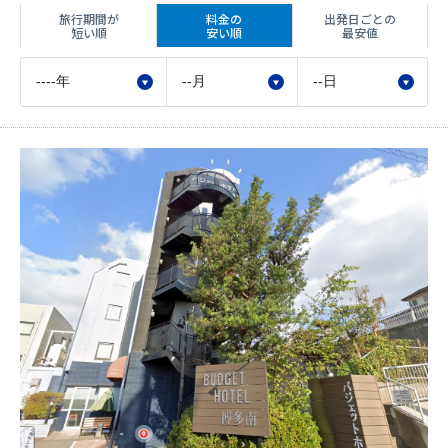
旅行期間が
料金の
出発日ごとの
短い順
安い順
最安値