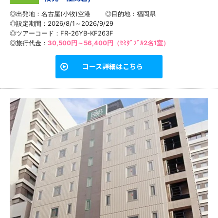
◎出発地：名古屋(小牧)空港
◎目的地：
福岡県
◎設定期間：2026/8/1～2026/9/29
◎ツアーコード：FR-26YB-KF263F
◎旅行代金：
30,500円～56,400円（ｾﾐﾀﾞﾌﾞﾙ2名1室）
コース詳細はこちら