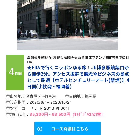
混雑便を避けた お得な福岡ゆったり滞在プラン♪5日前まで受付
OK！
★FDAで行くニッポンゆる旅！JR博多駅筑紫口か
4
ら徒歩2分。アクセス抜群で観光やビジネスの拠点
日間
として最適【ホテルセンチュリーアート(禁煙)】4
日間(小牧発・福岡着)
◎出発地：名古屋(小牧)空港
◎目的地：
福岡県
◎設定期間：2026/8/1～2026/10/21
◎ツアーコード：FR-26YB-KF064F
◎旅行代金：
35,300円～63,500円（ｾﾐﾀﾞﾌﾞﾙ2名1室）
コース詳細はこちら