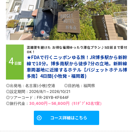
混雑便を避けた お得な福岡ゆったり滞在プラン♪5日前まで受付
OK！
★FDAで行くニッポンゆる旅！JR博多駅から新幹
4
線で10分。博多南駅から徒歩7分の立地。新幹線
日間
車両基地に近接するホテル【バジェットホテル博
多南】4日間(小牧発・福岡着)
◎出発地：名古屋(小牧)空港
◎目的地：
福岡県
◎設定期間：2026/8/1～2026/10/21
◎ツアーコード：FR-26YB-KF644F
◎旅行代金：
30,400円～56,800円（ｾﾐﾀﾞﾌﾞﾙ2名1室）
コース詳細はこちら